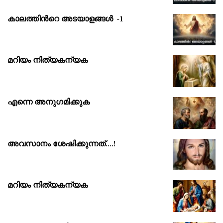
കാലത്തിൻറെ അടയാളങ്ങൾ -1
മറിയം നിത്യകന്യക
എന്നെ അനുഗമിക്കുക
അവസാനം ശേഷിക്കുന്നത്….!
മറിയം നിത്യകന്യക