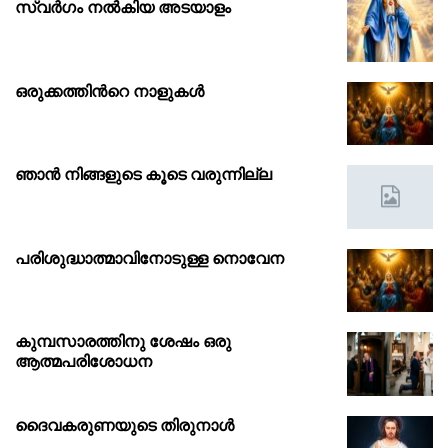
സ്വർഗം നൽകിയ അടയാളം
ഒരുക്കത്തിൻറെ നാളുകൾ
ഞാൻ നിങ്ങളുടെ കൂടെ വരുന്നില്ല
പരിശുദ്ധാത്മാവിനോടുള്ള നൊവേന
കുമ്പസാരത്തിനു ശേഷം ഒരു
ആത്മപരിശോധന
ദൈവകരുണയുടെ തിരുനാൾ