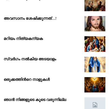
അവസാനം ശേഷിക്കുന്നത്….!
മറിയം നിത്യകന്യക
സ്വർഗം നൽകിയ അടയാളം
ഒരുക്കത്തിൻറെ നാളുകൾ
ഞാൻ നിങ്ങളുടെ കൂടെ വരുന്നില്ല