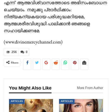
എന്ന് ആത്മവിശ്വാസത്തോടെ അഭിസംബോധന
ചെയ്യാം. നമുക്കു പ്രാർഥിക്കാം:
നിത്യകന്യകയായ പരിശുദ്ധമറിയമേ,
ആത്മശരീരവിശുദ്ധി പാലിക്കാൻ ഞങ്ങളെ
സഹായിക്കണമേ.
(www.divinemercychannel.com)
256
0
Share
You Might Also Like
More From Author
ARTICLES
ARTICLES