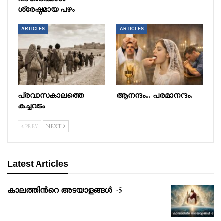
ശ്രേഷ്ഠമായ പഴം
ARTICLES
ARTICLES
പ്രവാസകാലത്തെ
ആനന്ദം… പരമാനന്ദം.
കച്ചവടം
PREV
NEXT
Latest Articles
കാലത്തിൻറെ അടയാളങ്ങൾ -5