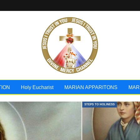
TION
Holy Eucharist
MARIAN APPARITONS
MAR
STEPS TO HOLINESS