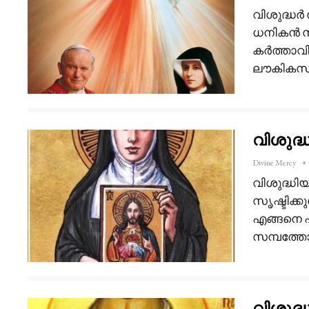
വിശുദ്ധർ 
ധനികൻ സ്
കർത്താവി
ലൗകികസമ്
വിശുദ്
Divine Mercy
വിശുദ്ധിയ
സൃഷ്ടിക്കു
എങ്ങനെ പ
സമ്പത്ത
വിശുദ്