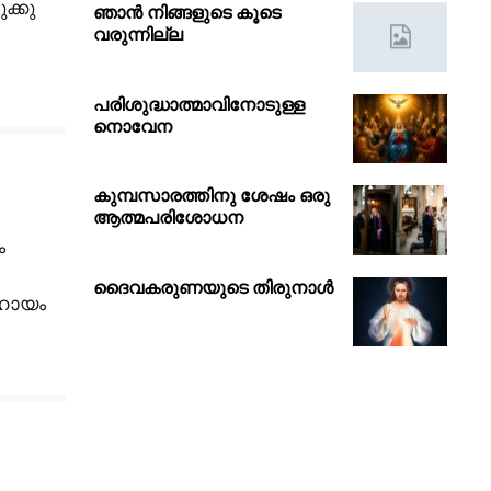
ക്കു
ഞാൻ നിങ്ങളുടെ കൂടെ
വരുന്നില്ല
പരിശുദ്ധാത്മാവിനോടുള്ള
നൊവേന
കുമ്പസാരത്തിനു ശേഷം ഒരു
ആത്മപരിശോധന
ം
ദൈവകരുണയുടെ തിരുനാൾ
സഹായം