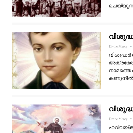
ചെയ്യുന്
വിശുദ്
Divine Mercy
വിശുദ്ധർ 
അത്രമേൽ
നാമത്തെ 
കണ്ടുനിൽ
വിശുദ്
Divine Mercy
ഹവ്വയ്ക്