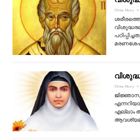
Divine Mercy
ശരീരത്തെ
വിശുദ്ധര
പഠിപ്പിച്
മരണശേ
വിശുദ്
Divine Mercy
ജിജ്ഞാസ മ
എന്നറിയാത
എല്ലാം അ
ആവശ്യമി