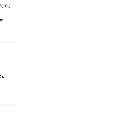
ന്നു.
ും
ം,