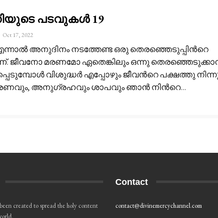
ധിയുടെ പടവുകൾ 19
Oct 17, 2022
 എന്നാൽ അനുദിനം നടത്തേണ്ട ഒരു തെരഞ്ഞെടുപ്പിൻറെ
്. ജീവനോ മരണമോ ഏതെങ്കിലും ഒന്നു തെരഞ്ഞെടുക്കാ
ടുമ്പോൾ വിശുദ്ധർ എപ്പോഴും ജീവൻറെ പക്ഷത്തു നിന്നു.
മരണവും, അനുഗ്രഹവും ശാപവും ഞാൻ നിൻറെ
…
Contact
 been created to spread the holy content
contact@divinemercychannel.com
world.