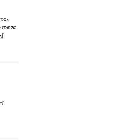
നാം
 നമ്മെ
്
നി