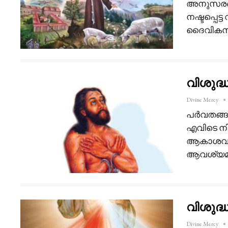
അനുസരണക്
നഷ്ടപ്പെട
ദൈവികസഹ
വിശുദ്
Divine Mercy
പർവതങ്ങള
എവിടെ നിന
ആകാശവും ഭ
ആവശ്യമാ
വിശുദ്
Divine Mercy