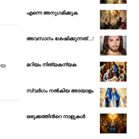
എന്നെ അനുഗമിക്കുക
അവസാനം ശേഷിക്കുന്നത്….!
മറിയം നിത്യകന്യക
ിയ
സ്വർഗം നൽകിയ അടയാളം
ഒരുക്കത്തിൻറെ നാളുകൾ