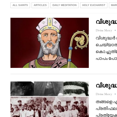
ALL SAINTS
ARTICLES
DAILY MEDITATION
HOLY EUCHARIST
MAR
വിശുദ്
Divine Mercy
വിശുദ്ധർ
ചെയ്യാതി
കൊച്ചുത്
പാപം പോ
വിശുദ്
Divine Mercy
തങ്ങളെ ഏ
പ്രതിഫലം
പ്രത്യേ