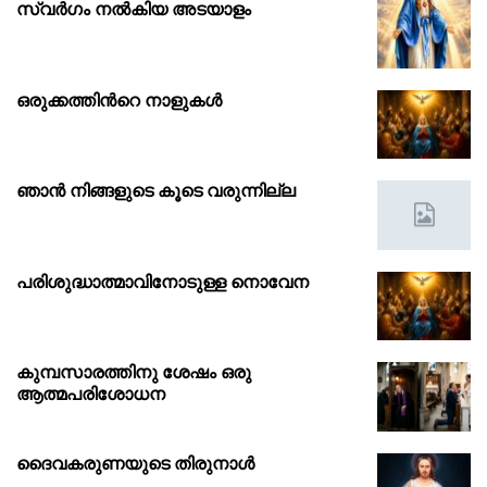
സ്വർഗം നൽകിയ അടയാളം
ഒരുക്കത്തിൻറെ നാളുകൾ
ഞാൻ നിങ്ങളുടെ കൂടെ വരുന്നില്ല
പരിശുദ്ധാത്മാവിനോടുള്ള നൊവേന
കുമ്പസാരത്തിനു ശേഷം ഒരു
ആത്മപരിശോധന
ദൈവകരുണയുടെ തിരുനാൾ