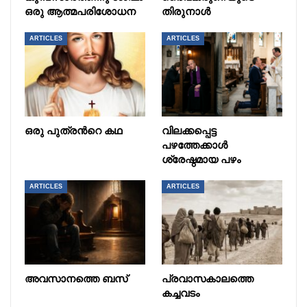
ഒരു ആത്മപരിശോധന
തിരുനാൾ
ARTICLES
ARTICLES
ഒരു പുത്രൻറെ കഥ
വിലക്കപ്പെട്ട
പഴത്തേക്കാൾ
ശ്രേഷ്ഠമായ പഴം
ARTICLES
ARTICLES
അവസാനത്തെ ബസ്
പ്രവാസകാലത്തെ
കച്ചവടം