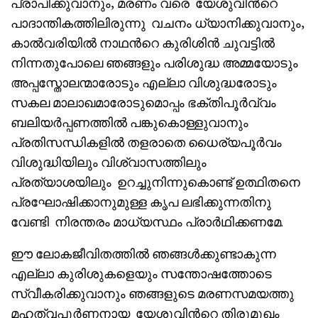
പ്രാപിക്കുവാനും, മരണം വരെ യേശുവിൻറെ
പാദാന്തികത്തിലിരുന്നു വചനം ധ്യാനിക്കുവാനും,
കാൽവരിയിൽ നാഥൻറെ കുരിശിൻ ചുവട്ടിൽ
നിന്നതുപോലെ ഞങ്ങളും പരിശുദ്ധ അമ്മയോടും
അപ്പസ്തോലന്മാരോടും എല്ലാ വിശുദ്ധരോടും
സകല മാലാഖമാരോടുമൊപ്പം ഭക്തിപൂർവ്വം
ബലിയർപ്പണത്തിൽ പങ്കുകൊള്ളുവാനും
പ്രതിസന്ധികളിൽ തളരാതെ ധൈര്യപൂർവം
വിശുദ്ധിയിലും വിശ്വാസത്തിലും
പ്രത്യാശയിലും ഉറച്ചുനിന്നുകൊണ്ട് ഉത്ഥിതനെ
പ്രഘോഷിക്കാനുമുള്ള കൃപ ലഭിക്കുന്നതിനു
വേണ്ടി നിരന്തരം മാധ്യസ്ഥം പ്രാർഥിക്കണമേ.
ഈ ലോകജീവിതത്തിൽ ഞങ്ങൾക്കുണ്ടാകുന്ന
എല്ലാ കുരിശുകളെയും സന്തോഷത്തോടെ
സ്വീകരിക്കുവാനും ഞങ്ങളുടെ മരണസമയത്തു
മഹത്വപൂർണനായ യേശുവിൻറെ തിരുമുഖം