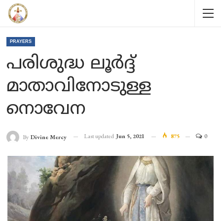
PRAYERS
പരിശുദ്ധ ലൂർദ്ദ്
മാതാവിനോടുള്ള
നൊവേന
Last updated
Jun 5, 2021
875
0
By
Divine Mercy