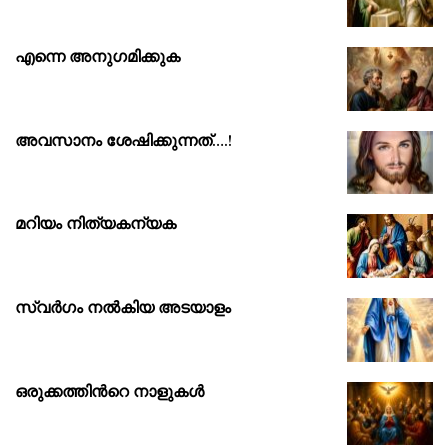
എന്നെ അനുഗമിക്കുക
അവസാനം ശേഷിക്കുന്നത്….!
മറിയം നിത്യകന്യക
സ്വർഗം നൽകിയ അടയാളം
ഒരുക്കത്തിൻറെ നാളുകൾ