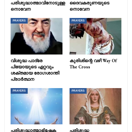
പരിശുദ്ധാത്മാവിനോടുള്ള
ദൈവകരുണയുടെ
നൊവേന
നൊവേന
PRAYERS
PRAYERS
വിശുദ്ധ പാദ്രേ
കുരിശിന്റെ വഴി Way Of
പിയോയുടെ ഏറ്റവും
The Cross
ശക്തമായ രോഗശാന്തി
പ്രാർത്ഥന
PRAYERS
PRAYERS
പരിശുദ്ധാത്മാഭിഷേക
പരിശുദ്ധ