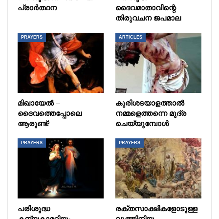
പ്രാർത്ഥന
ദൈവമാതാവിന്റെ
തിരുവചന ജപമാല
PRAYERS
ARTICLES
മിഖായേൽ –
കുരിശടയാളത്താൽ
ദൈവത്തെപ്പോലെ
നമ്മളെത്തന്നെ മുദ്ര
ആരുണ്ട്?
ചെയ്യുമ്പോൾ
PRAYERS
PRAYERS
പരിശുദ്ധ
രക്തസാക്ഷികളോടുള്ള
കന്യകാമറിയം –
ലുത്തിനിയ