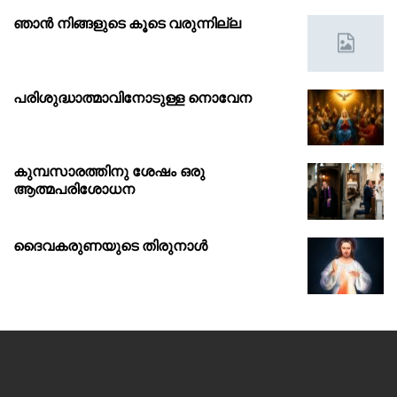
ഞാൻ നിങ്ങളുടെ കൂടെ വരുന്നില്ല
പരിശുദ്ധാത്മാവിനോടുള്ള നൊവേന
കുമ്പസാരത്തിനു ശേഷം ഒരു
ആത്മപരിശോധന
ദൈവകരുണയുടെ തിരുനാൾ