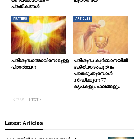
പ്രതീകങ്ങൾ
PRAYERS
ARTICLES
പരിശുദ്ധാത്മാവിനോടുള്ള
പരിശുദ്ധ കുർബാനയിൽ
പ്രാർത്ഥന
ഭക്ത്യാദരപൂർവം
പങ്കെടുക്കുമ്പോൾ
സിദ്ധിക്കുന്ന 77
കൃപകളും ഫലങ്ങളും
PREV
NEXT
Latest Articles