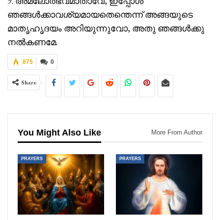
9. അമലോത്ഭവമാതാവേ, ഇപ്പോൾ
ഞങ്ങൾക്കാവശ്യമായതെന്തെന്ന് അങ്ങയുടെ
മാതൃഹൃദയം അറിയുന്നുവോ, അതു ഞങ്ങൾക്കു
നൽകണമേ.
875
0
Share
You Might Also Like
More From Author
PRAYERS
PRAYERS