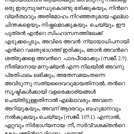
ഒരു ഇരുമ്പുദണ്ഡുകൊണ്ടു ഭരിക്കുകയും, നിൻറെ
വ്യർത്ഥവും അതിമോഹം നിറഞ്ഞതുമായ എല്ലാ
ചിന്തകളെയും നിഷ്ഫലമാക്കുകയും ചെയ്യും. ഈ
പുത്രൻ എൻറെ സിംഹാസനത്തിലേക്ക്
എടുക്കപ്പെടും, അവിടെ അവൻ ന്യായാധിപനായി
എൻറെ വലതുഭാഗത്ത് ഇരിക്കും, ഞാൻ അവൻറെ
ശത്രുക്കളെ അവൻറെ പാദപീഠമാക്കും (സങ്കീ. 2:9).
നീതിമാനായ മനുഷ്യൻ എന്ന നിലയിൽ അവനു
പ്രതിഫലം ലഭിക്കും, അതേസമയംതന്നെ
അവിടുന്നു സത്യദൈവവുമായതിനാൽ, തൻറെ
സൃഷ്ടികൾക്കായി വളരെക്കാര്യങ്ങൾ
ചെയ്തിട്ടുള്ളതിനാൽ എല്ലാവരും അവനെ
അറിയുകയും, അവന് ആദരവും ബഹുമാനവും
നൽകുകയും ചെയ്യും (സങ്കീ. 109:1). എന്നാൽ,
ഏറ്റവും നിർഭാഗ്യനായ നീ, സർവ്വശക്തൻറെ
കോപത്തിൻറെ ദിവസം എന്നത്