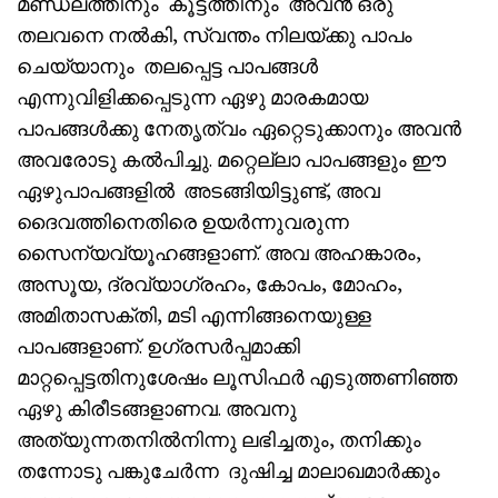
മണ്ഡലത്തിനും കൂട്ടത്തിനും അവൻ ഒരു
തലവനെ നൽകി, സ്വന്തം നിലയ്ക്കു പാപം
ചെയ്യാനും തലപ്പെട്ട പാപങ്ങൾ
എന്നുവിളിക്കപ്പെടുന്ന ഏഴു മാരകമായ
പാപങ്ങൾക്കു നേതൃത്വം ഏറ്റെടുക്കാനും അവൻ
അവരോടു കൽപിച്ചു. മറ്റെല്ലാ പാപങ്ങളും ഈ
ഏഴുപാപങ്ങളിൽ അടങ്ങിയിട്ടുണ്ട്, അവ
ദൈവത്തിനെതിരെ ഉയർന്നുവരുന്ന
സൈന്യവ്യൂഹങ്ങളാണ്. അവ അഹങ്കാരം,
അസൂയ, ദ്രവ്യാഗ്രഹം, കോപം, മോഹം,
അമിതാസക്തി, മടി എന്നിങ്ങനെയുള്ള
പാപങ്ങളാണ്‌. ഉഗ്രസർപ്പമാക്കി
മാറ്റപ്പെട്ടതിനുശേഷം ലൂസിഫർ എടുത്തണിഞ്ഞ
ഏഴു കിരീടങ്ങളാണവ. അവനു
അത്യുന്നതനിൽനിന്നു ലഭിച്ചതും, തനിക്കും
തന്നോടു പങ്കുചേർന്ന ദുഷിച്ച മാലാഖമാർക്കും