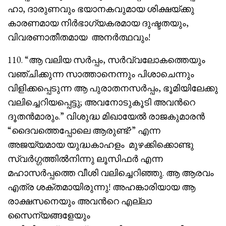
ഹാ, ദാരുണവും ഭയാനകവുമായ ശിക്ഷയ്ക്കു
കാരണമായ നിർഭാഗ്യകരമായ ദുഷ്ടതയും,
വിവരണാതീതമായ അനർത്ഥവും!
110. “ആ വലിയ സർപ്പം, സർവ്വലോകത്തെയും
വഞ്ചിക്കുന്ന സാത്താനെന്നും പിശാചെന്നും
വിളിക്കപ്പെടുന്ന ആ പുരാതനസർപ്പം, ഭൂമിയിലേക്കു
വലിച്ചെറിയപ്പെട്ടു; അവനോടുകൂടി അവൻറെ
ദൂതൻമാരും.” വിശുദ്ധ മിഖായേൽ രാജകുമാരൻ
“ദൈവത്തെപ്പോലെ ആരുണ്ട്?” എന്ന
അജയ്യമായ യുദ്ധകാഹളം മുഴക്കിക്കൊണ്ടു
സ്വർഗ്ഗത്തിൽനിന്നു ലൂസിഫർ എന്ന
മഹാസർപ്പത്തെ വീശി വലിച്ചെറിഞ്ഞു. ആ ആരവം
എത്ര ശക്തമായിരുന്നു! അഹങ്കാരിയായ ആ
രാക്ഷസനെയും അവൻറെ എല്ലാ
സൈന്യങ്ങളേയും