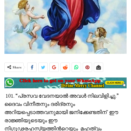
Share
101. “പ്രസവ വേദനയാൽ അവൾ നിലവിളിച്ചു.”
ദൈവം വിനീതനും ദരിദ്രനും
അറിയപ്പെടാത്തവനുമായി ജനിക്കേണ്ടതിന് ഈ
രാജ്ഞിയുടെയും ഈ
നിഗൂഢരഹസ്യത്തിൻറെയും മഹത്വം