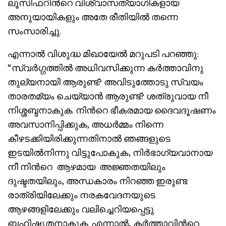
ലൂസിഫറിൻറെ വിശ്വാസത്യാഗികളായ
അനുയായികളും അതേ രീതിയിൽ തന്നെ
സംസാരിച്ചു.
എന്നാൽ വിശുദ്ധ മിഖായേൽ മറുപടി പറഞ്ഞു:
“സ്വർഗ്ഗത്തിൽ അധിവസിക്കുന്ന കർത്താവിനു
തുല്യനായി ആരുണ്ട്? അവിടുത്തോടു സ്വയം
താരതമ്യം ചെയ്യാൻ ആരുണ്ട്? ശത്രുവായ നീ
നിശ്ശബ്ദനാകുക. നിൻറെ ഭീകരമായ ദൈവദൂഷണം
അവസാനിപ്പിക്കുക, അധർമ്മം നിന്നെ
കീഴടക്കിയിരിക്കുന്നതിനാൽ ഞങ്ങളുടെ
ഇടയിൽനിന്നു വിട്ടുപോകുക, നിർഭാഗ്യവാനായ
നീ നിൻറെ ആഴമായ അജ്ഞതയിലും
ദുഷ്ടതയിലും, അന്ധകാരം നിറഞ്ഞ ഇരുണ്ട
രാത്രിയിലേക്കും നരകവേദനയുടെ
ആഴങ്ങളിലേക്കും വലിച്ചെറിയപ്പെട്ടു
ബഹിഷ്കൃതനാകുക. എന്നാൽ, കർത്താവിൻറെ