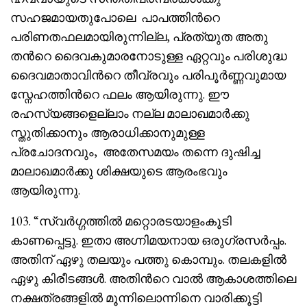
സഹജമായതുപോലെ പാപത്തിൻറെ
പരിണതഫലമായിരുന്നില്ല, പ്രത്യുത അതു
തൻറെ ദൈവകുമാരനോടുള്ള ഏറ്റവും പരിശുദ്ധ
ദൈവമാതാവിൻറെ തീവ്രവും പരിപൂർണ്ണവുമായ
സ്നേഹത്തിൻറെ ഫലം ആയിരുന്നു. ഈ
രഹസ്യങ്ങളെല്ലാം നല്ല മാലാഖമാർക്കു
സ്തുതിക്കാനും ആരാധിക്കാനുമുള്ള
പ്രചോദനവും, അതേസമയം തന്നെ ദുഷിച്ച
മാലാഖമാർക്കു ശിക്ഷയുടെ ആരംഭവും
ആയിരുന്നു.
103. “സ്വർഗ്ഗത്തിൽ മറ്റൊരടയാളംകൂടി
കാണപ്പെട്ടു. ഇതാ അഗ്നിമയനായ ഒരുഗ്രസർപ്പം.
അതിന് ഏഴു തലയും പത്തു കൊമ്പും. തലകളിൽ
ഏഴു കിരീടങ്ങൾ. അതിൻറെ വാൽ ആകാശത്തിലെ
നക്ഷത്രങ്ങളിൽ മൂന്നിലൊന്നിനെ വാരിക്കൂട്ടി