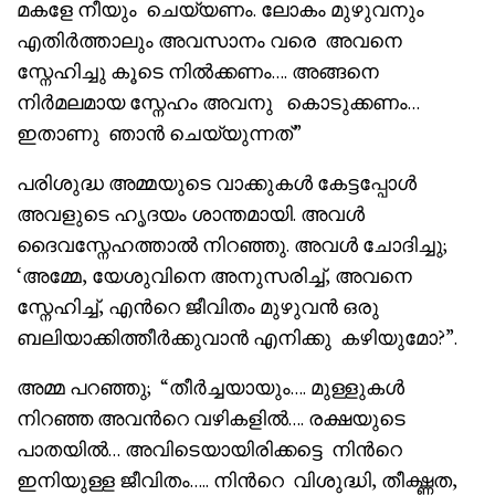
മകളേ നീയും ചെയ്യണം. ലോകം മുഴുവനും
എതിർത്താലും അവസാനം വരെ അവനെ
സ്നേഹിച്ചു കൂടെ നിൽക്കണം…. അങ്ങനെ
നിർമലമായ സ്നേഹം അവനു കൊടുക്കണം…
ഇതാണു ഞാൻ ചെയ്യുന്നത്”
പരിശുദ്ധ അമ്മയുടെ വാക്കുകൾ കേട്ടപ്പോൾ
അവളുടെ ഹൃദയം ശാന്തമായി. അവൾ
ദൈവസ്നേഹത്താൽ നിറഞ്ഞു. അവൾ ചോദിച്ചു;
‘അമ്മേ, യേശുവിനെ അനുസരിച്ച്, അവനെ
സ്നേഹിച്ച്, എൻറെ ജീവിതം മുഴുവൻ ഒരു
ബലിയാക്കിത്തീർക്കുവാൻ എനിക്കു കഴിയുമോ?”.
അമ്മ പറഞ്ഞു; “തീർച്ചയായും…. മുള്ളുകൾ
നിറഞ്ഞ അവൻറെ വഴികളിൽ…. രക്ഷയുടെ
പാതയിൽ… അവിടെയായിരിക്കട്ടെ നിൻറെ
ഇനിയുള്ള ജീവിതം….. നിൻറെ വിശുദ്ധി, തീക്ഷ്ണത,