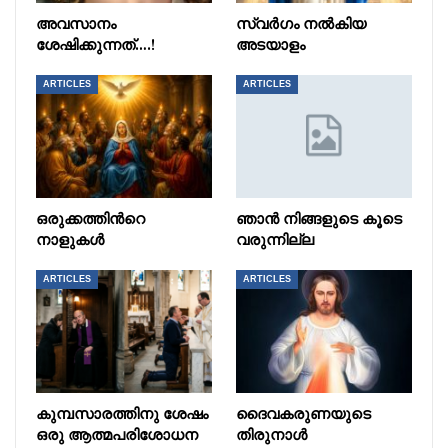
അവസാനം
സ്വർഗം നൽകിയ
ശേഷിക്കുന്നത്….!
അടയാളം
ARTICLES
ARTICLES
ഒരുക്കത്തിൻറെ
ഞാൻ നിങ്ങളുടെ കൂടെ
നാളുകൾ
വരുന്നില്ല
ARTICLES
ARTICLES
കുമ്പസാരത്തിനു ശേഷം
ദൈവകരുണയുടെ
ഒരു ആത്മപരിശോധന
തിരുനാൾ