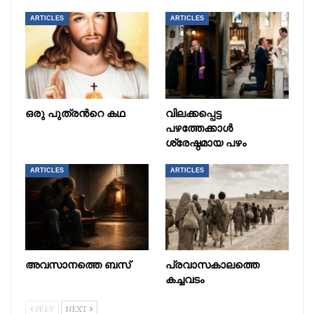
ARTICLES
ARTICLES
ഒരു പുത്രൻറെ കഥ
വിലക്കപ്പെട്ട
പഴത്തേക്കാൾ
ശ്രേഷ്ഠമായ പഴം
ARTICLES
ARTICLES
അവസാനത്തെ ബസ്
പ്രവാസകാലത്തെ
കച്ചവടം
PREV
NEXT