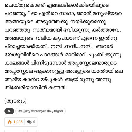
ചെയ്തുകൊണ്ട് ഏങ്ങലടികൾക്കിടയിലൂടെ
പറഞ്ഞു; ” ഓ എൻറെ നാഥാ, ഞാൻ മനുഷ്യരെ
അങ്ങയുടെ അടുത്തേക്കു നയിക്കുമെന്നു
പറഞ്ഞതു സത്യമായി ഭവിക്കുന്നു. കർത്താവേ,
അങ്ങയുടെ വലിയ കൃപയാണ് എന്നെ ഇതിനു
പ്രാപ്തയാക്കിയത്. .. നന്ദി…നന്ദി….നന്ദി… അവൾ
യേശുവിൻറെ പാദങ്ങൾ മാറിമാറി ചുംബിക്കുന്നു.
കാലങ്ങൾ പിന്നിടുമ്പോൾ അപ്പസ്തോലന്മാരുടെ
അപ്പസ്തോല ആകാനുള്ള അവളുടെ യാത്രയിലെ
ആദ്യ കാൽവയ്പുകൾ ആയിരുന്നു അന്നു
തിബേരിയാസിൽ കണ്ടത്..
(തുടരും)
അപ്പസ്തോലന്മാരുടെ അപ്പസ്തോല
1,085
0