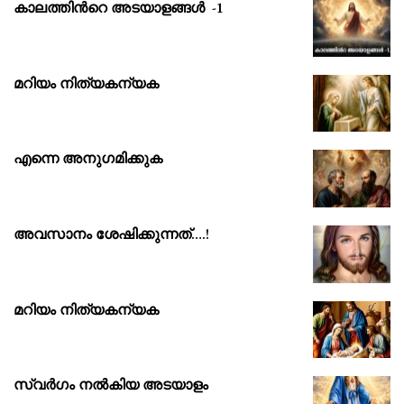
കാലത്തിൻറെ അടയാളങ്ങൾ -1
മറിയം നിത്യകന്യക
എന്നെ അനുഗമിക്കുക
അവസാനം ശേഷിക്കുന്നത്….!
മറിയം നിത്യകന്യക
സ്വർഗം നൽകിയ അടയാളം