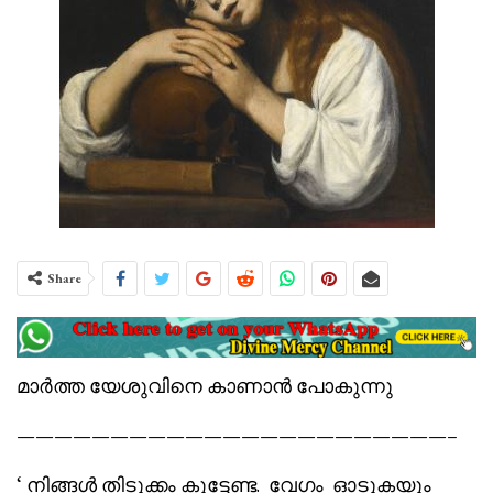
Share
മാർത്ത യേശുവിനെ കാണാൻ പോകുന്നു
———————————————————————–
‘ നിങ്ങൾ തിടുക്കം കൂട്ടേണ്ട. വേഗം ഓടുകയും