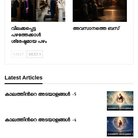
വിലക്കപ്പെട്ട
അവസാനത്തെ ബസ്
പഴത്തേക്കാൾ
ശ്രേഷ്ഠമായ പഴം
PREV
NEXT
Latest Articles
കാലത്തിൻറെ അടയാളങ്ങൾ -5
കാലത്തിൻറെ അടയാളങ്ങൾ -4