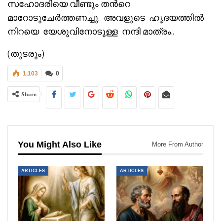
സഹോദരിയെ വീണ്ടും തൻറെ
മാറോടുചേർത്തണച്ചു. അവളുടെ ഹൃദയത്തിൽ
നിറയെ യേശുവിനോടുള്ള നന്ദി മാത്രം..
(തുടരും)
1,103
0
Share
You Might Also Like
More From Author
ARTICLES
ARTICLES