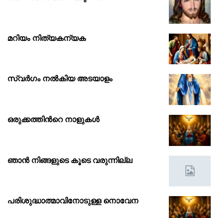
മറിയം നിത്യകന്യക
സ്വർഗം നൽകിയ അടയാളം
ഒരുക്കത്തിൻറെ നാളുകൾ
ഞാൻ നിങ്ങളുടെ കൂടെ വരുന്നില്ല
പരിശുദ്ധാത്മാവിനോടുള്ള നൊവേന