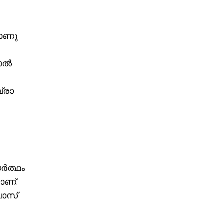
കാണു
നാൽ
ബ്രാ
യർത്ഥം
ാണ്.
ലോസ്