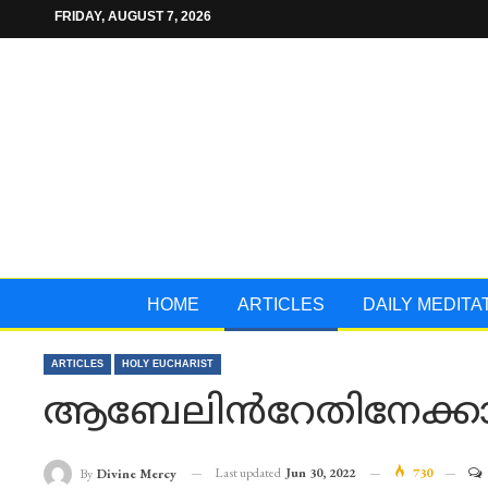
FRIDAY, AUGUST 7, 2026
HOME
ARTICLES
DAILY MEDITA
ARTICLES
HOLY EUCHARIST
ആബേലിൻറേതിനേക്കാ
Last updated
Jun 30, 2022
730
By
Divine Mercy