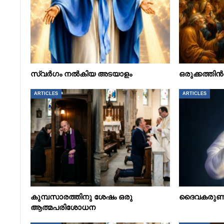
സ്വർഗം നൽകിയ അടയാളം
ഒരുക്കത്ത
ARTICLES
ARTICLES
കുമ്പസാരത്തിനു ശേഷം ഒരു
ദൈവകരുണയ
ആത്മപരിശോധന