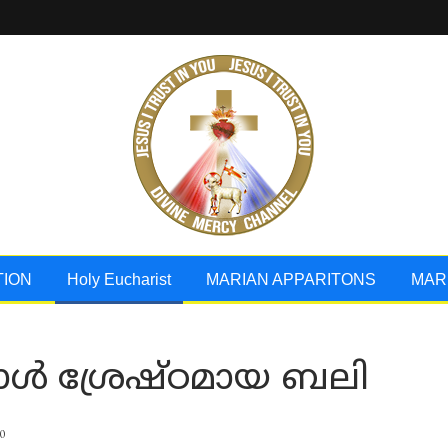
TION
Holy Eucharist
MARIAN APPARITONS
MAR
ൾ ശ്രേഷ്ഠമായ ബലി
0