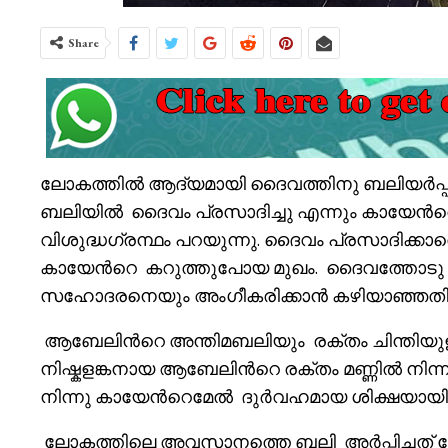
Share
ലോകത്തിൽ ആദ്യമായി ദൈവത്തിനു ബലിയർപ്
ബലിയിൽ ദൈവം പ്രസാദിച്ചു എന്നും കായേൻറെ 
വിശുദ്ധഗ്രന്ഥം പറയുന്നു. ദൈവം പ്രസാദിക്കാ
കായേൻറെ കറുത്തുപോയ മുഖം. ദൈവത്തോടു
സഹോദരനെയും അംഗീകരിക്കാൻ കഴിയാഞ്ഞതിൽ
ആബേലിൻറെ അന്തിമബലിയും രക്തം ചിന്തിയു
നിഷ്കളങ്കനായ ആബേലിൻറെ രക്തം മണ്ണിൽ നിന
നിന്നു കായേൻറെമേൽ ദുർവഹമായ ശിക്ഷയായി
ലോകത്തിലെ അവസാനത്തെ ബലി അർപ്പിച്ചത് 