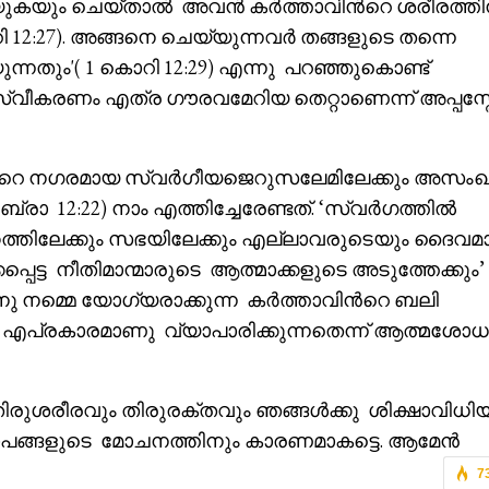
െയ്യുകയും ചെയ്താൽ അവൻ കർത്താവിൻറെ ശരീരത്തി
ി 12:27). അങ്ങനെ ചെയ്യുന്നവർ തങ്ങളുടെ തന്നെ
ന്നതും'( 1 കൊറി 12:29) എന്നു പറഞ്ഞുകൊണ്ട്
ീകരണം എത്ര ഗൗരവമേറിയ തെറ്റാണെന്ന് അപ്പസ
തിൻറെ നഗരമായ സ്വർഗീയജെറുസലേമിലേക്കും അസംഖ
രാ 12:22) നാം എത്തിച്ചേരേണ്ടത്. ‘സ്വർഗത്തിൽ
ൂഹത്തിലേക്കും സഭയിലേക്കും എല്ലാവരുടെയും ദൈവമ
ട്ട നീതിമാന്മാരുടെ ആത്മാക്കളുടെ അടുത്തേക്കും’ 
 അതിനു നമ്മെ യോഗ്യരാക്കുന്ന കർത്താവിൻറെ ബലി
ൽ എപ്രകാരമാണു വ്യാപാരിക്കുന്നതെന്ന് ആത്മശോ
തിരുശരീരവും തിരുരക്തവും ഞങ്ങൾക്കു ശിക്ഷാവിധിയ്
ാപങ്ങളുടെ മോചനത്തിനും കാരണമാകട്ടെ. ആമേൻ
7