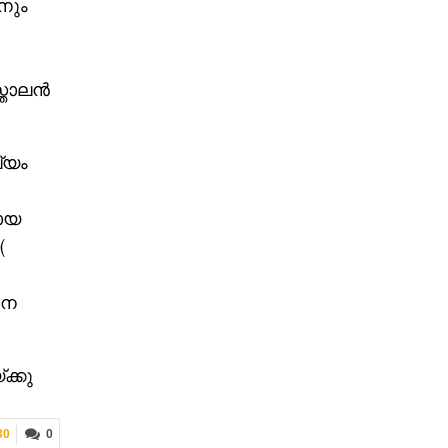
നും
്തോലൻ
്യം
ായ
(
ധന
ക്കു
30
0