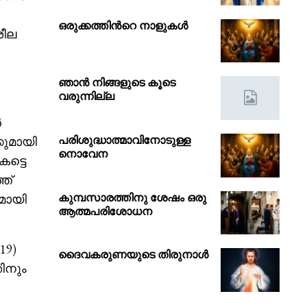
ഒരുക്കത്തിൻറെ നാളുകൾ
ശീല
ഞാൻ നിങ്ങളുടെ കൂടെ
വരുന്നില്ല
ൻ
പരിശുദ്ധാത്മാവിനോടുള്ള
കുമായി
നൊവേന
കട്ടെ
ത്
കുമ്പസാരത്തിനു ശേഷം ഒരു
മായി
ആത്മപരിശോധന
19)
ദൈവകരുണയുടെ തിരുനാൾ
ിനും