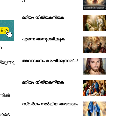
-1
മറിയം നിത്യകന്യക
എന്നെ അനുഗമിക്കുക
െ
അവസാനം ശേഷിക്കുന്നത്….!
രുന്നു
മറിയം നിത്യകന്യക
്തിൽ
സ്വർഗം നൽകിയ അടയാളം
യോടെ