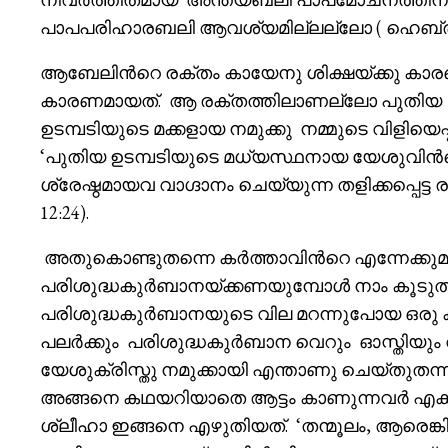
പാപപരിഹാരബലി ആവശ്യമില്ലല്ലോ ( ഹെബ്രാ 
ആബേലിൻറെ രക്തം കായേനു ശിക്ഷയ്ക്കു കാരണ
കാരണമായത്. ആ രക്തത്തിലാണല്ലോ പുതിയ ഉടമ്പ
ഉടമ്പടിയുടെ മക്കളായ നമുക്കു നമ്മുടെ വിളിയെ
‘പുതിയ ഉടമ്പടിയുടെ മധ്യസ്ഥനായ യേശുവിൻ
ശ്രേഷ്ഠമായവ വാഗ്ദാനം ചെയ്യുന്ന തളിക്കപ്പെട്ട 
12:24).
അതുകൊണ്ടുതന്നെ കർത്താവിൻറെ എന്നേക്ക
പരിശുദ്ധകുർബാനയ്ക്കണയുമ്പോൾ നാം കൂടുത
പരിശുദ്ധകുർബാനയുടെ വില മറന്നുപോയ ഒരു ക്ര
പലർക്കും പരിശുദ്ധകുർബാന വെറും ഓസ്തിയും 
യേശുക്രിസ്തു നമുക്കായി എന്താണു ചെയ്തുതന്ന
അങ്ങനെ കഥയറിയാതെ ആട്ടം കാണുന്നവർ എക്ക
ശ്ലീഹാ ഇങ്ങനെ എഴുതിയത്. ‘തന്മൂലം, ആരെ