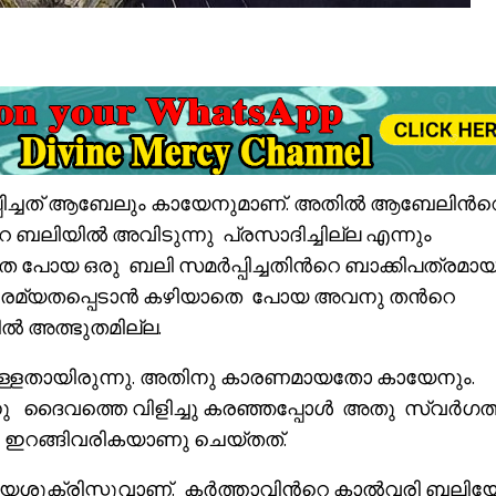
പിച്ചത് ആബേലും കായേനുമാണ്. അതിൽ ആബേലിൻറ
ബലിയിൽ അവിടുന്നു പ്രസാദിച്ചില്ല എന്നും
തെ പോയ ഒരു ബലി സമർപ്പിച്ചതിൻറെ ബാക്കിപത്രമായി
 രമ്യതപ്പെടാൻ കഴിയാതെ പോയ അവനു തൻറെ
 അത്ഭുതമില്ല.
ള്ളതായിരുന്നു. അതിനു കാരണമായതോ കായേനും.
്നു ദൈവത്തെ വിളിച്ചു കരഞ്ഞപ്പോൾ അതു സ്വർഗത
 ഇറങ്ങിവരികയാണു ചെയ്തത്.
യേശുക്രിസ്തുവാണ്. കർത്താവിൻറെ കാൽവരി ബലി