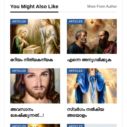
You Might Also Like
More From Author
ARTICLES
ARTICLES
മറിയം നിത്യകന്യക
എന്നെ അനുഗമിക്കുക
ARTICLES
ARTICLES
അവസാനം
സ്വർഗം നൽകിയ
ശേഷിക്കുന്നത്….!
അടയാളം
ARTICLES
ARTICLES