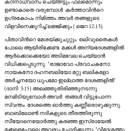
കഠിനാധ്വാനം ചെയ്തിട്ടും ഫലമൊന്നും
ഉണ്ടാകാതെ വരുമ്പോൾ കർത്താവിൻറെ
ഉഗ്രകോപം നിമിത്തം അവർ തങ്ങളുടെ
വിളവിനെക്കുറിച്ച് ലജ്ജിക്കും ( ജെറ 12:13).
പിതാവിൻറെ മേശയ്ക്കുചുറ്റും ഒലിവുതൈകൾ
പോലെ ആയിരിക്കേണ്ട മക്കൾ അന്യദേശങ്ങളിൽ
ആർക്കൊക്കെയോ അടിമവേല ചെയ്യാൻ
വിധിക്കപ്പെടുന്നു. ‘രാജാവോ പ്രവാചകനോ
നായകനോ ദഹനബലിയോ മറ്റു ബലികളോ
അർച്ചനയോ ധൂപമോ ഇല്ലാത്ത ദേശങ്ങളിൽ’
(ദാനി 3:15) അലഞ്ഞുതിരിഞ്ഞുനടന്നു
മനമിടിയുമ്പോൾ അവർ തങ്ങൾ വിട്ടുപോന്ന
സ്വന്തം ദേശത്തെ ഓർത്തു കണ്ണീരൊഴുക്കുന്നു.
ബാബിലോൺ നദികളുടെ തീരത്തിരുന്നു
സീയോനെയോർത്തു കരഞ്ഞ ഇസ്രായേൽ
മക്കളെപ്പോലെ അവരും ചോദിക്കുന്നു; ‘വിദേശത്തു