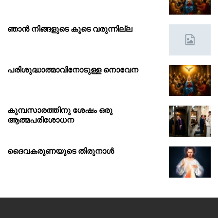
ഞാൻ നിങ്ങളുടെ കൂടെ വരുന്നില്ല
പരിശുദ്ധാത്മാവിനോടുള്ള നൊവേന
കുമ്പസാരത്തിനു ശേഷം ഒരു
ആത്മപരിശോധന
ദൈവകരുണയുടെ തിരുനാൾ