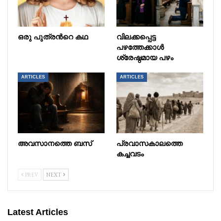
ഒരു പുത്രൻറെ കഥ
വിലക്കപ്പെട്ട
പഴത്തേക്കാൾ
ശ്രേഷ്ഠമായ പഴം
ARTICLES
ARTICLES
അവസാനത്തെ ബസ്
പ്രവാസകാലത്തെ
കച്ചവടം
PREV
NEXT
Latest Articles