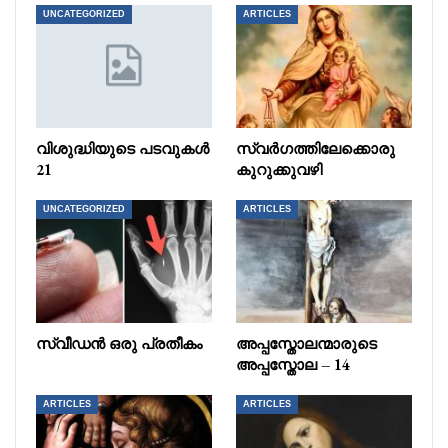
UNCATEGORIZED
ARTICLES
വിശുദ്ധിയുടെ പടവുകൾ
സ്വർഗത്തിലേക്കൊരു
21
കുറുക്കുവഴി
UNCATEGORIZED
ARTICLES
സ്വീഡൻ ഒരു പ്രതീകം
അപ്പസ്തോലന്മാരുടെ
അപ്പസ്തോല – 14
ARTICLES
ARTICLES