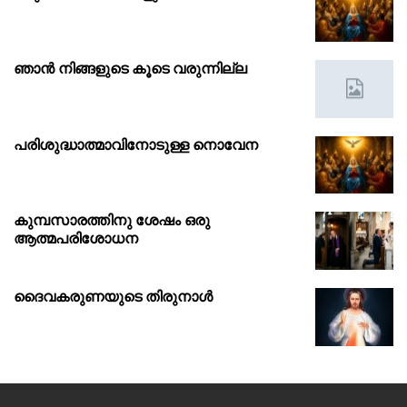
ഞാൻ നിങ്ങളുടെ കൂടെ വരുന്നില്ല
പരിശുദ്ധാത്മാവിനോടുള്ള നൊവേന
കുമ്പസാരത്തിനു ശേഷം ഒരു
ആത്മപരിശോധന
ദൈവകരുണയുടെ തിരുനാൾ