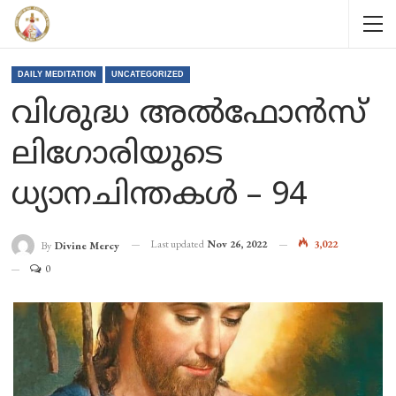
DAILY MEDITATION
UNCATEGORIZED
വിശുദ്ധ അൽഫോൻസ്
ലിഗോരിയുടെ
ധ്യാനചിന്തകൾ – 94
Last updated
Nov 26, 2022
3,022
By
Divine Mercy
0