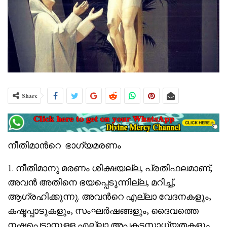
Share
നീതിമാൻറെ ഭാഗ്യമരണം
1. നീതിമാനു മരണം ശിക്ഷയല്ല, പ്രതിഫലമാണ്;
അവൻ അതിനെ ഭയപ്പെടുന്നില്ല, മറിച്ച്,
ആഗ്രഹിക്കുന്നു. അവൻറെ എല്ലാ വേദനകളും,
കഷ്ടപ്പാടുകളും, സംഘർഷങ്ങളും, ദൈവത്തെ
നഷ്ടപ്പെടാനുള്ള എല്ലാ അപകടസാധ്യതകളും