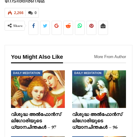
നേടിത്തരണമേ.
2,266
0
Share
You Might Also Like
More From Author
DAILY MEDITATION
DAILY MEDITATION
വിശുദ്ധ അൽഫോൻസ്
വിശുദ്ധ അൽഫോൻസ്
ലിഗോരിയുടെ
ലിഗോരിയുടെ
ധ്യാനചിന്തകൾ – 97
ധ്യാനചിന്തകൾ – 96