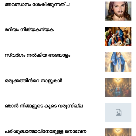
അവസാനം ശേഷിക്കുന്നത്….!
മറിയം നിത്യകന്യക
സ്വർഗം നൽകിയ അടയാളം
ഒരുക്കത്തിൻറെ നാളുകൾ
ഞാൻ നിങ്ങളുടെ കൂടെ വരുന്നില്ല
പരിശുദ്ധാത്മാവിനോടുള്ള നൊവേന