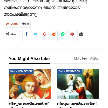
ആത്മാവിനെ, അങ്ങയുടെ ദിവ്യപുത്രനു
നൽകണമേയെന്നു ഞാൻ അങ്ങയോട്
അപേക്ഷിക്കുന്നു.
2,690
0
Share
You Might Also Like
More From Author
DAILY MEDITATION
DAILY MEDITATION
വിശുദ്ധ അൽഫോൻസ്
വിശുദ്ധ അൽഫോൻസ്