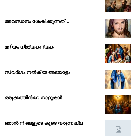
അവസാനം ശേഷിക്കുന്നത്….!
മറിയം നിത്യകന്യക
സ്വർഗം നൽകിയ അടയാളം
ഒരുക്കത്തിൻറെ നാളുകൾ
ഞാൻ നിങ്ങളുടെ കൂടെ വരുന്നില്ല