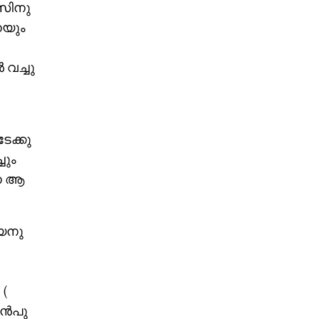
ോസിനു
െയും
 വച്ചു
േക്കു
ചും
നെ ആ
്യനു
 (
മുൻപു