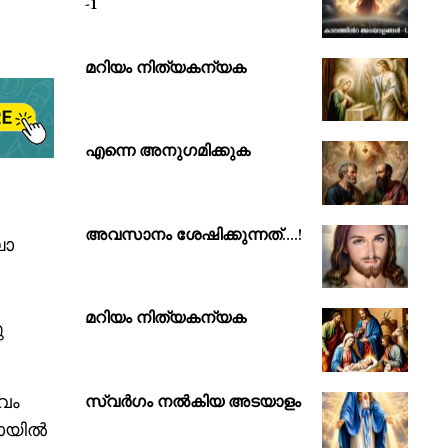
-1
മറിയം നിത്യകന്യക
എന്നെ അനുഗമിക്കുക
അവസാനം ശേഷിക്കുന്നത്….!
ലാ
മറിയം നിത്യകന്യക
ു
ഭവം
സ്വർഗം നൽകിയ അടയാളം
തായിൽ