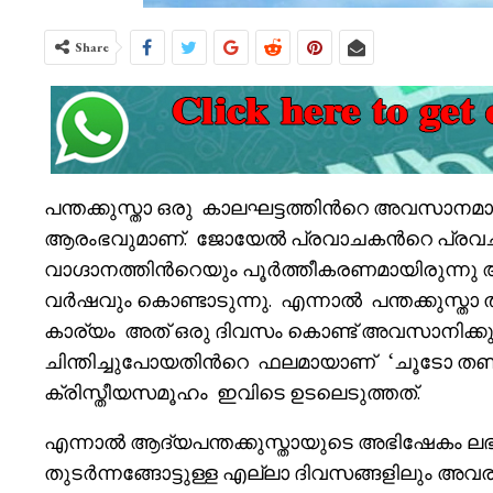
Share
പന്തക്കുസ്താ ഒരു കാലഘട്ടത്തിൻറെ അവസാനമ
ആരംഭവുമാണ്. ജോയേൽ പ്രവാചകൻറെ പ്രവച
വാഗ്ദാനത്തിൻറെയും പൂർത്തീകരണമായിരുന്നു
വർഷവും കൊണ്ടാടുന്നു. എന്നാൽ പന്തക്കുസ്ത
കാര്യം അത് ഒരു ദിവസം കൊണ്ട് അവസാനിക്കു
ചിന്തിച്ചുപോയതിൻറെ ഫലമായാണ് ‘ചൂടോ തണുപ്പ
ക്രിസ്തീയസമൂഹം ഇവിടെ ഉടലെടുത്തത്.
എന്നാൽ ആദ്യപന്തക്കുസ്തായുടെ അഭിഷേകം ലഭിച്
തുടർന്നങ്ങോട്ടുള്ള എല്ലാ ദിവസങ്ങളിലും അവ