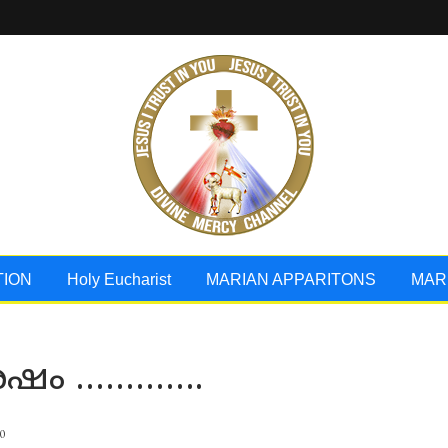
TION
Holy Eucharist
MARIAN APPARITONS
MAR
ശേഷം ………….
0