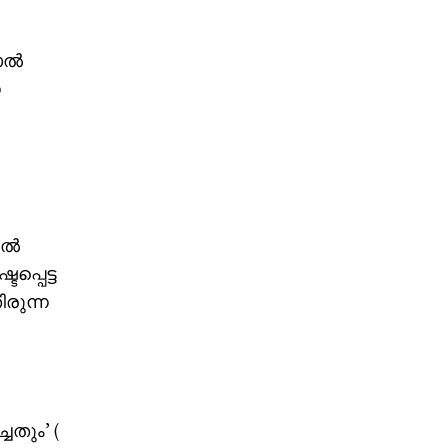
നാൽ
െ
ിൽ
്പെട്ട
രുന്ന
തും’ (