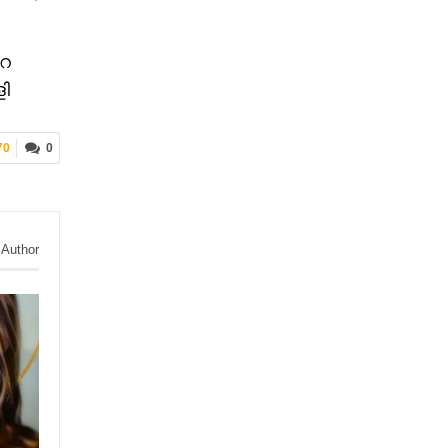
റെ
ളി
70
0
 Author