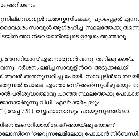
നാം അറിയണം.
ന്നില്ല സാവൂൾ ഡമാസ്കസിലേക്കു പുറപ്പെട്ടത്. എന്
ച ദൈവകരം സാവൂൾ ആഗ്രഹിച്ച സ്ഥലത്തേക്കു തന്ന
ിടയിൽ അവൻറെ യാത്രയുടെ ഉദ്ദേശം ആത്മാവു
 അനനിയാസ് എന്നൊരുവൻ വന്നു തനിക്കു കാഴ്ച
ന്നു ദർശനം ലഭിച്ച സാവൂളിൻറെ അടുക്കലേക്ക്
ത്. അവൻ അതനുസരിച്ചു പോയി. സാവൂളിൻറെ തലയ
മ്പൽ പോലെ എന്തോ ഒന്ന് അടർന്നുവീഴുകയും നഷ്ടപ
നാൽ പരിശുദ്ധാത്മാവു പറഞ്ഞ സ്ഥലത്തേക്കു പോകാതി
നായിരുന്നു വിധി. ‘എല്ലായ്‌പ്പോഴും
് ‘ ( അപ്പ. 7:51) സ്തേഫാനോസും പറയുന്നുണ്ടല്ലോ.
നെ കേസറിയായിലേക്ക് അയയ്ക്കുകയാണ്
 പൗലോസിനെ ‘ജെറുസലേമിലേക്കു പോകാൻ നിർബന്ധിച്ച