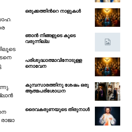
ഒരുക്കത്തിൻറെ നാളുകൾ
(യോഹ.
രെ
ഞാൻ നിങ്ങളുടെ കൂടെ
വരുന്നില്ല
ിലൂടെ
ഉടനെ
പരിശുദ്ധാത്മാവിനോടുള്ള
ു
നൊവേന
കുമ്പസാരത്തിനു ശേഷം ഒരു
്നു.
ആത്മപരിശോധന
്ലാൻ
ദൈവകരുണയുടെ തിരുനാൾ
നെ
 രാജാ