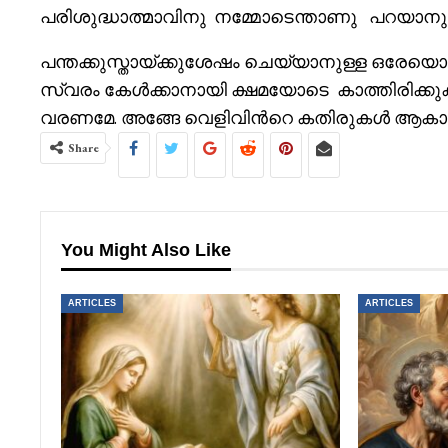
പരിശുദ്ധാത്മാവിനു നമ്മോടെന്താണു പറയാനുള
പന്തക്കുസ്തായ്ക്കുശേഷം ചെയ്യാനുള്ള ഒരേയ
സ്വരം കേൾക്കാനായി ക്ഷമയോടെ കാത്തിരിക്കുക. ന
വരണമേ. അങ്ങേ വെളിവിൻറെ കതിരുകൾ ആകാശ
Share
You Might Also Like
ARTICLES
ARTICLES