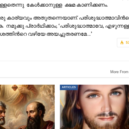
്ളതെന്നു കേൾക്കാനുള്ള ക്ഷമ കാണിക്കണം.
ൊരു കാര്യവും അതുതന്നെയാണ്. പരിശുദ്ധാത്മാവിൻ
മുക്കു പ്രാർഥിക്കാം; ‘പരിശുദ്ധാത്മാവേ, എഴുന്നള്
ത്തിൻറെ വഴിയേ അയച്ചുതരണമേ….’
5
More From
ARTICLES