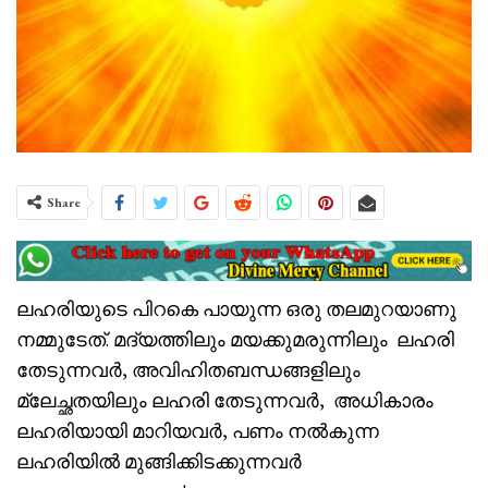
Share
ലഹരിയുടെ പിറകെ പായുന്ന ഒരു തലമുറയാണു
നമ്മുടേത്. മദ്യത്തിലും മയക്കുമരുന്നിലും ലഹരി
തേടുന്നവർ, അവിഹിതബന്ധങ്ങളിലും
മ്ലേച്ഛതയിലും ലഹരി തേടുന്നവർ, അധികാരം
ലഹരിയായി മാറിയവർ, പണം നൽകുന്ന
ലഹരിയിൽ മുങ്ങിക്കിടക്കുന്നവർ