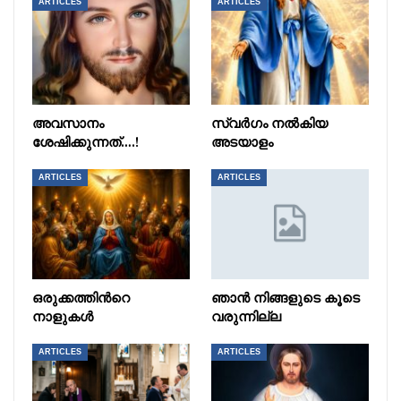
ARTICLES
ARTICLES
അവസാനം
സ്വർഗം നൽകിയ
ശേഷിക്കുന്നത്….!
അടയാളം
ARTICLES
ARTICLES
ഒരുക്കത്തിൻറെ
ഞാൻ നിങ്ങളുടെ കൂടെ
നാളുകൾ
വരുന്നില്ല
ARTICLES
ARTICLES