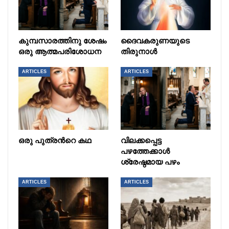
കുമ്പസാരത്തിനു ശേഷം
ദൈവകരുണയുടെ
ഒരു ആത്മപരിശോധന
തിരുനാൾ
ARTICLES
ARTICLES
ഒരു പുത്രൻറെ കഥ
വിലക്കപ്പെട്ട
പഴത്തേക്കാൾ
ശ്രേഷ്ഠമായ പഴം
ARTICLES
ARTICLES