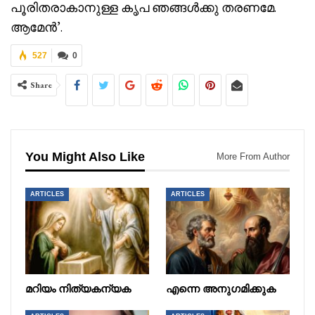
പൂരിതരാകാനുള്ള കൃപ ഞങ്ങൾക്കു തരണമേ.
ആമേൻ’.
527
0
Share
You Might Also Like
More From Author
ARTICLES
ARTICLES
മറിയം നിത്യകന്യക
എന്നെ അനുഗമിക്കുക