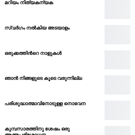
മറിയം നിത്യകന്യക
സ്വർഗം നൽകിയ അടയാളം
ഒരുക്കത്തിൻറെ നാളുകൾ
ഞാൻ നിങ്ങളുടെ കൂടെ വരുന്നില്ല
പരിശുദ്ധാത്മാവിനോടുള്ള നൊവേന
കുമ്പസാരത്തിനു ശേഷം ഒരു
ആത്മപരിശോധന