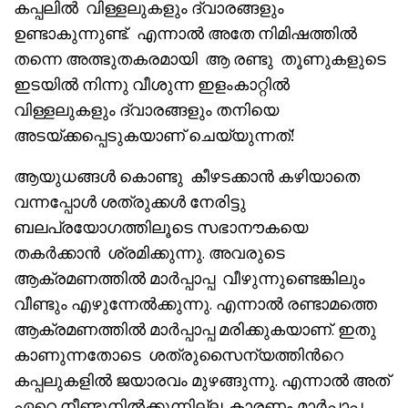
കപ്പലിൽ വിള്ളലുകളും ദ്വാരങ്ങളും
ഉണ്ടാകുന്നുണ്ട്. എന്നാൽ അതേ നിമിഷത്തിൽ
തന്നെ അത്ഭുതകരമായി ആ രണ്ടു തൂണുകളുടെ
ഇടയിൽ നിന്നു വീശുന്ന ഇളംകാറ്റിൽ
വിള്ളലുകളും ദ്വാരങ്ങളും തനിയെ
അടയ്ക്കപ്പെടുകയാണ് ചെയ്യുന്നത്!
ആയുധങ്ങൾ കൊണ്ടു കീഴടക്കാൻ കഴിയാതെ
വന്നപ്പോൾ ശത്രുക്കൾ നേരിട്ടു
ബലപ്രയോഗത്തിലൂടെ സഭാനൗകയെ
തകർക്കാൻ ശ്രമിക്കുന്നു. അവരുടെ
ആക്രമണത്തിൽ മാർപ്പാപ്പ വീഴുന്നുണ്ടെങ്കിലും
വീണ്ടും എഴുന്നേൽക്കുന്നു. എന്നാൽ രണ്ടാമത്തെ
ആക്രമണത്തിൽ മാർപ്പാപ്പ മരിക്കുകയാണ്. ഇതു
കാണുന്നതോടെ ശത്രുസൈന്യത്തിൻറെ
കപ്പലുകളിൽ ജയാരവം മുഴങ്ങുന്നു. എന്നാൽ അത്
ഏറെ നീണ്ടുനിൽക്കുന്നില്ല. കാരണം മാർപ്പാപ്പ