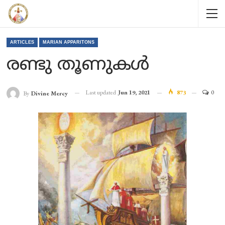
ARTICLES
MARIAN APPARITONS
രണ്ടു തൂണുകൾ
Last updated
Jun 19, 2021
873
0
By
Divine Mercy