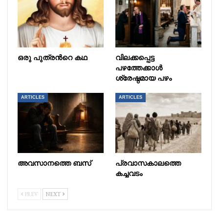
ഒരു പുത്രൻറെ കഥ
വിലക്കപ്പെട്ട
പഴത്തേക്കാൾ
ശ്രേഷ്ഠമായ പഴം
ARTICLES
ARTICLES
അവസാനത്തെ ബസ്
പ്രവാസകാലത്തെ
കച്ചവടം
PREV
NEXT