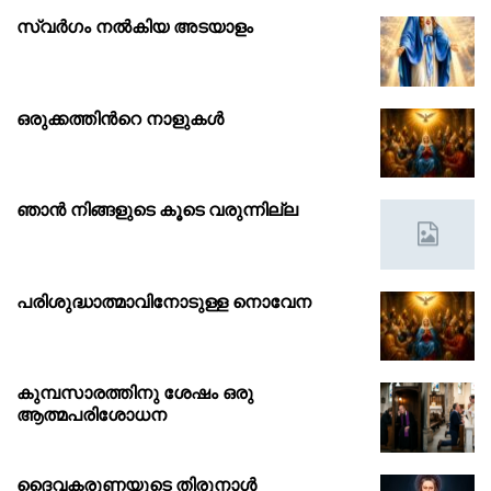
സ്വർഗം നൽകിയ അടയാളം
ഒരുക്കത്തിൻറെ നാളുകൾ
ഞാൻ നിങ്ങളുടെ കൂടെ വരുന്നില്ല
പരിശുദ്ധാത്മാവിനോടുള്ള നൊവേന
കുമ്പസാരത്തിനു ശേഷം ഒരു
ആത്മപരിശോധന
ദൈവകരുണയുടെ തിരുനാൾ