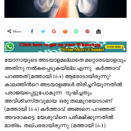
Share
യോനായുടെ അടയാളമല്ലാതെ മറ്റൊരടയാളവും
അതിനു നൽകപ്പെടുകയില്ല എന്നു കർത്താവ്
പറഞ്ഞത് (മത്തായി 16:4) ആരോടായിരുന്നു?
കാലത്തിൻറെ അടയാളങ്ങൾ തിരിച്ചറിയുന്നതിൽ
പരാജയപ്പെട്ടുപോകുന്ന ദുഷിച്ചതും
അവിശ്വസ്‌തവുമായ ഒരു തലമുറയോടാണ്
(മത്തായി 16:4) കർത്താവ് അങ്ങനെ പറഞ്ഞത്.
അവരാകട്ടെ യേശുവിനെ പരീക്ഷിക്കുന്നതിൽ
മാത്രം തല്പരരായിരുന്നു (മത്തായി 16:1).