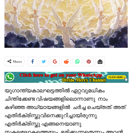
Share
യുഗാന്ത്യകാലഘട്ടത്തിൽ ഏറ്റവുമധികം
ചിന്തിക്കേണ്ട വിഷയങ്ങളിലൊന്നാണു നാം
കഴിഞ്ഞ അധ്യായങ്ങളിൽ ചർച്ച ചെയ്തത്. അത്
എതിർക്രിസ്തുവിനെക്കുറിച്ചായിരുന്നു.
എതിർക്രിസ്തു എങ്ങനെയാണു
സകലലോകത്തെയും ഭരിക്കുന്നതെന്നും അവൻ