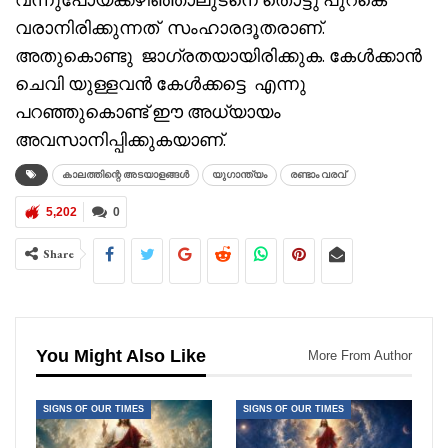
വരാനിരിക്കുന്നത് സംഹാരദൂതരാണ്.
അതുകൊണ്ടു ജാഗ്രതയായിരിക്കുക. കേൾക്കാൻ
ചെവി യുള്ളവൻ കേൾക്കട്ടെ എന്നു
പറഞ്ഞുകൊണ്ട് ഈ അധ്യായം
അവസാനിപ്പിക്കുകയാണ്.
കാലത്തിന്റെ അടയാളങ്ങൾ
യുഗാന്ത്യം
രണ്ടാം വരവ്
5,202
0
Share
You Might Also Like
More From Author
SIGNS OF OUR TIMES
SIGNS OF OUR TIMES