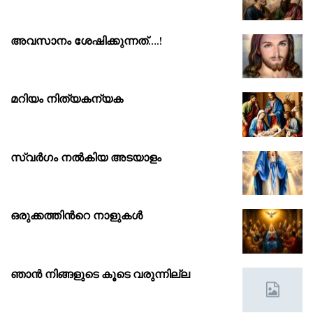
അവസാനം ശേഷിക്കുന്നത്….!
മറിയം നിത്യകന്യക
സ്വർഗം നൽകിയ അടയാളം
ഒരുക്കത്തിൻറെ നാളുകൾ
ഞാൻ നിങ്ങളുടെ കൂടെ വരുന്നില്ല