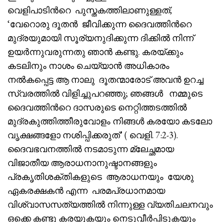
വെളിപാടിൻറെ പുസ്തകത്തിലാണുള്ളത്;
‘വേറൊരു ദൂതൻ ജീവിക്കുന്ന ദൈവത്തിൻറെ
മുദ്രയുമായി സൂര്യനുദിക്കുന്ന ദിക്കിൽ നിന്ന്
ഉയർന്നുവരുന്നതു ഞാൻ കണ്ടു. കരയ്ക്കും
കടലിനും നാശം ചെയ്യാൻ അധികാരം
നൽകപ്പെട്ട ആ നാലു ദൂതന്മാരോട് അവൻ ഉറച്ച
സ്വരത്തിൽ വിളിച്ചുപറഞ്ഞു; ഞങ്ങൾ നമ്മുടെ
ദൈവത്തിൻറെ ദാസരുടെ നെറ്റിത്തടത്തിൽ
മുദ്രകുത്തിത്തീരുവോളം നിങ്ങൾ കരയോ കടലോ
വൃക്ഷങ്ങളോ നശിപ്പിക്കരുത്’ ( വെളി. 7:2-3).
ദൈവഭവനത്തിൽ നടമാടുന്ന മ്ലേച്ഛമായ
വിജാതീയ ആരാധനാനുഷ്ടാനങ്ങളും
പ്രകൃതിശക്തികളുടെ ആരാധനയും യേശു
ഏകരക്ഷകൻ എന്ന പരമപ്രധാനമായ
വിശ്വാസസത്യത്തിൽ നിന്നുള്ള വ്യതിചലനവും
ഒക്കെ കണ്ടു കരയുകയും നെടുവീർപ്പിടുകയും