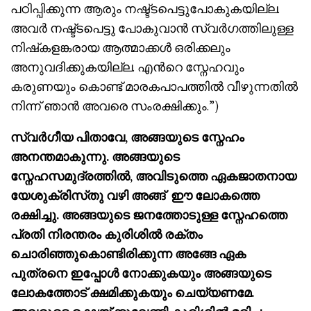
പഠിപ്പിക്കുന്ന ആരും നഷ്ട്ടപെട്ടുപോകുകയില്ല.
അവർ നഷ്ട്ടപെട്ടു പോകുവാൻ സ്വർഗത്തിലുള്ള
നിഷ്‌കളങ്കരായ ആത്മാക്കൾ ഒരിക്കലും
അനുവദിക്കുകയില്ല. എൻറെ സ്നേഹവും
കരുണയും കൊണ്ട് മാരകപാപത്തിൽ വീഴുന്നതിൽ
നിന്ന് ഞാൻ അവരെ സംരക്ഷിക്കും.”)
സ്വർഗീയ
പിതാവേ,
അങ്ങയുടെ
സ്നേഹം
അനന്തമാകുന്നു.
അങ്ങയുടെ
സ്നേഹസമുദ്രത്തിൽ,
അവിടുത്തെ
ഏകജാതനായ
യേശുക്രിസ്‌
തു
വഴി
അങ്ങ്
ഈ
ലോകത്തെ
രക്ഷിച്ചു.
അങ്ങയുടെ
ജനത്തോടുള്ള
സ്നേഹത്തെ
പ്രതി
നിരന്തരം
കുരിശിൽ
രക്തം
ചൊരിഞ്ഞുകൊണ്ടിരിക്കുന്ന
അങ്ങേ
ഏക
പുത്രനെ
ഇപ്പോൾ
നോക്കുകയും
അങ്ങയുടെ
ലോകത്തോട്
ക്ഷമിക്കുകയും
ചെയ്യണമേ.