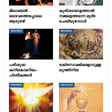
മിഖായേൽ –
കുരിശടയാളത്താൽ
ദൈവത്തെപ്പോലെ
നമ്മളെത്തന്നെ മുദ്ര
ആരുണ്ട്?
ചെയ്യുമ്പോൾ
PRAYERS
PRAYERS
പരിശുദ്ധ
രക്തസാക്ഷികളോടുള്ള
കന്യകാമറിയം –
ലുത്തിനിയ
പ്രതീകങ്ങൾ
PRAYERS
ARTICLES