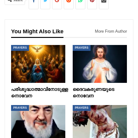
Share
You Might Also Like
More From Author
PRAYERS
PRAYERS
പരിശുദ്ധാത്മാവിനോടുള്ള
ദൈവകരുണയുടെ
നൊവേന
നൊവേന
PRAYERS
PRAYERS