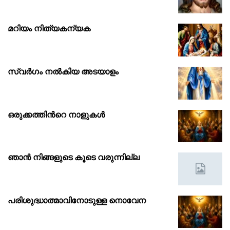
മറിയം നിത്യകന്യക
സ്വർഗം നൽകിയ അടയാളം
ഒരുക്കത്തിൻറെ നാളുകൾ
ഞാൻ നിങ്ങളുടെ കൂടെ വരുന്നില്ല
പരിശുദ്ധാത്മാവിനോടുള്ള നൊവേന