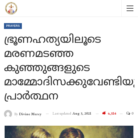
PRAYERS
ഭ്രൂണഹത്യയിലൂടെ
മരണമടഞ്ഞ
കുഞ്ഞുങ്ങളുടെ
മാമ്മോദിസക്കുവേണ്ടിയു
പ്രാർത്ഥന
Last updated
Aug 3, 2021
4,316
0
By
Divine Mercy