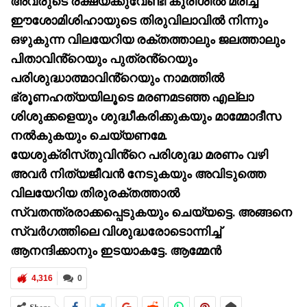
അവരുടെ
രക്ഷയ്ക്കുവേണ്ടി
കുരിശിൽ
മരിച്ച
ഈശോമിശിഹായുടെ
തിരുവിലാവിൽ
നിന്നും
ഒഴുകുന്ന
വിലയേറിയ
രക്തത്താലും
ജലത്താലും
പിതാവിൻ്റെയും
പുത്രൻ്റെയും
പരിശുദ്ധാത്മാവിൻ്റെയും
നാമത്തിൽ
ഭ്രൂണഹത്യയിലൂടെ
മരണമടഞ്ഞ
എല്ലാ
ശിശുക്കളെയും
ശുദ്ധീകരിക്കുകയും
മാമ്മോദീസ
നൽകുകയും
ചെയ്യണമേ.
യേശുക്രിസ്‌
തുവിൻ്റെ
പരിശുദ്ധ
മരണം
വഴി
അവർ
നിത്യജീവൻ
നേടുകയും
അവിടുത്തെ
വിലയേറിയ
തിരുരക്തത്താൽ
സ്വതന്ത്രരാക്കപ്പെടുകയും
ചെയ്യട്ടെ.
അങ്ങനെ
സ്വർഗത്തിലെ
വിശുദ്ധരോടൊന്നിച്ച്
ആനന്ദിക്കാനും
ഇടയാകട്ടേ.
ആമ്മേൻ
4,316
0