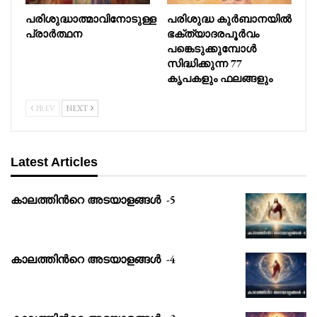
പരിശുദ്ധാത്മാവിനോടുള്ള
പരിശുദ്ധ കുർബാനയിൽ
പ്രാർത്ഥന
ഭക്ത്യാദരപൂർവം
പങ്കെടുക്കുമ്പോൾ
സിദ്ധിക്കുന്ന 77
കൃപകളും ഫലങ്ങളും
PREV
NEXT
Latest Articles
കാലത്തിൻറെ അടയാളങ്ങൾ -5
കാലത്തിൻറെ അടയാളങ്ങൾ -4