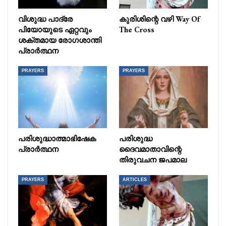
വിശുദ്ധ പാദ്രേ
കുരിശിന്റെ വഴി Way Of
പിയോയുടെ ഏറ്റവും
The Cross
ശക്തമായ രോഗശാന്തി
പ്രാർത്ഥന
PRAYERS
PRAYERS
പരിശുദ്ധാത്മാഭിഷേക
പരിശുദ്ധ
പ്രാർത്ഥന
ദൈവമാതാവിന്റെ
തിരുവചന ജപമാല
PRAYERS
ARTICLES