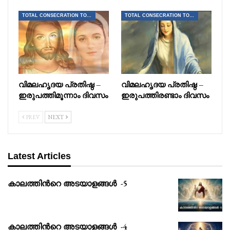
TOTAL CONSECRATION TO JESUS THROUGH MARY
TOTAL CONSECRATION TO JESUS THROUGH MARY
വിമലഹൃദയ പ്രതിഷ്ഠ –
വിമലഹൃദയ പ്രതിഷ്ഠ –
ഇരുപത്തിമൂന്നാം ദിവസം
ഇരുപത്തിരണ്ടാം ദിവസം
PREV
NEXT
Latest Articles
കാലത്തിൻറെ അടയാളങ്ങൾ -5
കാലത്തിൻറെ അടയാളങ്ങൾ -4