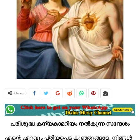
Share
പരിശുദ്ധ കന്യകാമറിയം നൽകുന്ന സന്ദേശം
എന്റെ ഏറ്റവും പ്രിയപ്പെട്ട കുഞ്ഞുങ്ങളേ, നിങ്ങൾ