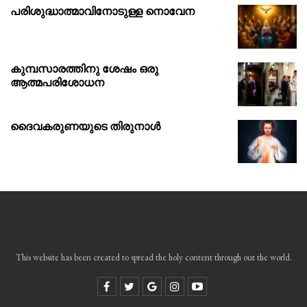
പരിശുദ്ധാത്മാവിനോടുള്ള നൊവേന
കുമ്പസാരത്തിനു ശേഷം ഒരു
ആത്മപരിശോധന
ദൈവകരുണയുടെ തിരുനാൾ
This website has been created to spread the holy content through out the world.