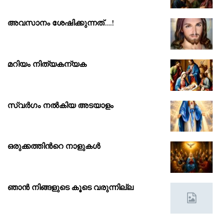
അവസാനം ശേഷിക്കുന്നത്….!
മറിയം നിത്യകന്യക
സ്വർഗം നൽകിയ അടയാളം
ഒരുക്കത്തിൻറെ നാളുകൾ
ഞാൻ നിങ്ങളുടെ കൂടെ വരുന്നില്ല