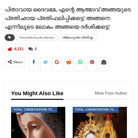
പിതാവായ ദൈവമേ, എന്റെ ആത്മാവ് അങ്ങയുടെ
പ്രതിഛായ പ്രതിഫലിപ്പിക്കട്ടെ! അങ്ങനെ
എന്നിലൂടെ ലോകം അങ്ങയെ ദർശിക്കട്ടെ!
VimalaHirdayaPrathishta
വിമലഹൃദയ പ്രതിഷ്ഠ –
4,321
0
Share
You Might Also Like
More From Author
TOTAL CONSECRATION TO JESUS THROUGH MARY
TOTAL CONSECRATION TO JESUS THROUGH MARY