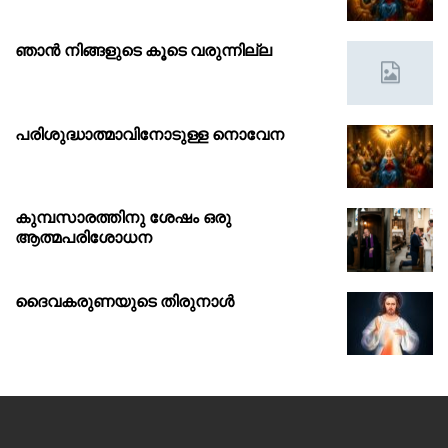
ഞാൻ നിങ്ങളുടെ കൂടെ വരുന്നില്ല
പരിശുദ്ധാത്മാവിനോടുള്ള നൊവേന
കുമ്പസാരത്തിനു ശേഷം ഒരു
ആത്മപരിശോധന
ദൈവകരുണയുടെ തിരുനാൾ