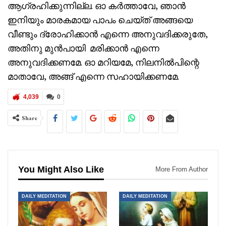
ആഗ്രഹിക്കുന്നില്ല. ഓ കർത്താവേ, ഞാൻ
ഇനിയും മാരകമായ പാപം ചെയ്ത് അങ്ങയെ
വീണ്ടും ദ്രോഹിക്കാൻ എന്നെ അനുവദിക്കരുതേ,
അതിനു മുൻപായി മരിക്കാൻ എന്നെ
അനുവദിക്കണമേ. ഓ മറിയമേ, നിലനിൽപിന്റെ
മാതാവേ, അങ്ങ് എന്നെ സഹായിക്കണമേ.
4,039
0
Share
You Might Also Like
More From Author
DAILY MEDITATION
DAILY MEDITATION