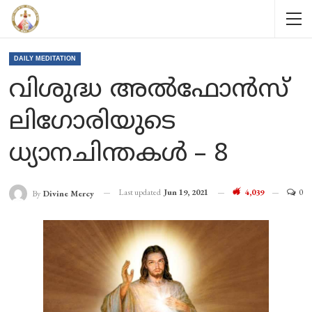
DAILY MEDITATION
വിശുദ്ധ അൽഫോൻസ്
ലിഗോരിയുടെ
ധ്യാനചിന്തകൾ – 8
Last updated
Jun 19, 2021
4,039
0
By
Divine Mercy