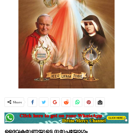
Share
ദൈവകരുണയുടെ ദുരുപയോഗം