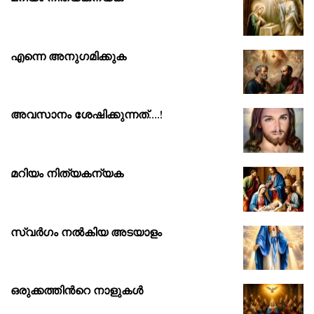
എന്നെ അനുഗമിക്കുക
അവസാനം ശേഷിക്കുന്നത്….!
മറിയം നിത്യകന്യക
സ്വർഗം നൽകിയ അടയാളം
ഒരുക്കത്തിൻറെ നാളുകൾ