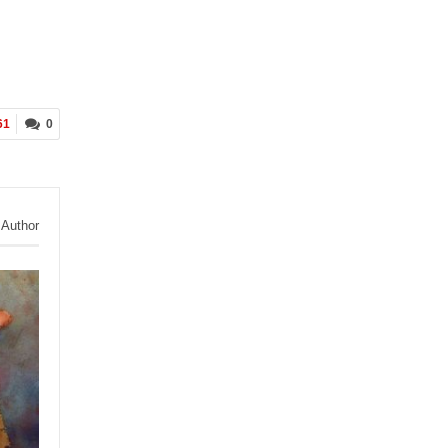
61
0
 Author