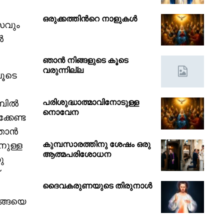
ഒരുക്കത്തിൻറെ നാളുകൾ
സവും
ൽ
ഞാൻ നിങ്ങളുടെ കൂടെ
വരുന്നില്ല
ലൂടെ
പരിശുദ്ധാത്മാവിനോടുള്ള
്പിൽ
നൊവേന
കേണ്ട
 ഞാൻ
കുമ്പസാരത്തിനു ശേഷം ഒരു
നുള്ള
ആത്മപരിശോധന
ു
ദൈവകരുണയുടെ തിരുനാൾ
ങ്ങയെ