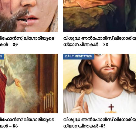
അൽഫോൻസ് ലിഗോരിയുടെ
വിശുദ്ധ അൽഫോൻസ് ലിഗോരിയ
കൾ – 89
ധ്യാനചിന്തകൾ – 88
ON
DAILY MEDITATION
അൽഫോൻസ് ലിഗോരിയുടെ
വിശുദ്ധ അൽഫോൻസ് ലിഗോരിയ
കൾ – 86
ധ്യാനചിന്തകൾ -85