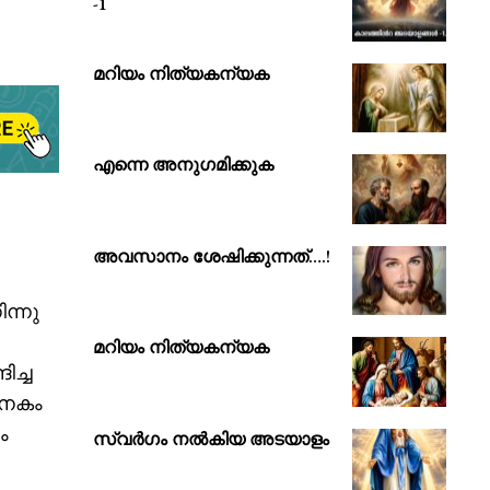
-1
മറിയം നിത്യകന്യക
എന്നെ അനുഗമിക്കുക
അവസാനം ശേഷിക്കുന്നത്….!
ന്നു
മറിയം നിത്യകന്യക
ിച്ച
നേകം
ം
സ്വർഗം നൽകിയ അടയാളം