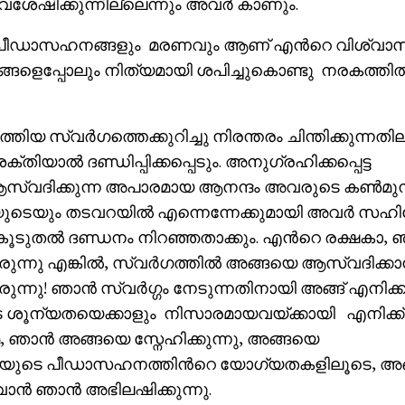
വശേഷിക്കുന്നില്ലെന്നും അവർ കാണും.
െ പീഡാസഹനങ്ങളും മരണവും ആണ് എൻറെ വിശ്വാ
ങ്ങളെപ്പോലും നിത്യമായി ശപിച്ചുകൊണ്ടു നരകത്തി
ത്തിയ സ്വർഗത്തെക്കുറിച്ചു നിരന്തരം ചിന്തിക്കുന്നതി
ാൽ ദണ്ഡിപ്പിക്കപ്പെടും. അനുഗ്രഹിക്കപ്പെട്ട
സ്വദിക്കുന്ന അപാരമായ ആനന്ദം അവരുടെ കൺമുമ
തയുടെയും തടവറയിൽ എന്നെന്നേക്കുമായി അവർ സഹിക്
ൂടുതൽ ദണ്ഡനം നിറഞ്ഞതാക്കും. എൻറെ രക്ഷകാ,
രുന്നു എങ്കിൽ, സ്വർഗത്തിൽ അങ്ങയെ ആസ്വദിക്കാ
ുന്നു! ഞാൻ സ്വർഗ്ഗം നേടുന്നതിനായി അങ്ങ് എനിക്ക
െ ശൂന്യതയെക്കാളും നിസാരമായവയ്‌ക്കായി എനിക്ക്
മേ, ഞാൻ അങ്ങയെ സ്നേഹിക്കുന്നു, അങ്ങയെ
 അങ്ങയുടെ പീഡാസഹനത്തിൻറെ യോഗ്യതകളിലൂടെ, അ
വാൻ ഞാൻ അഭിലഷിക്കുന്നു.