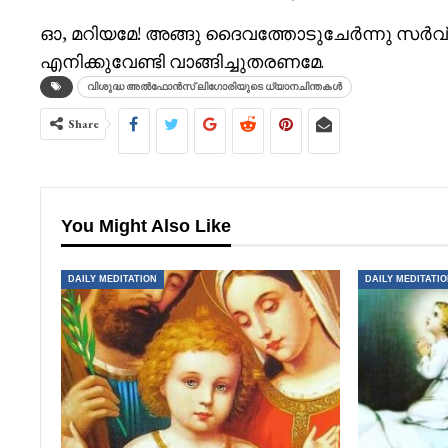
ഓ, മറിയമേ! അങ്ങു ദൈവത്തോടുചേർന്നു സർവ്വ
എനിക്കുവേണ്ടി വാങ്ങിച്ചുതരണമേ.
വിശുദ്ധ അൽഫോൻസ് ലിഗോരിയുടെ ധ്യാനചിന്തകൾ
Share
You Might Also Like
DAILY MEDITATION
DAILY MEDITATI