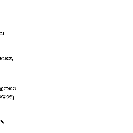
ല.
ൈവമേ,
! എൻറെ
ങയോടു
േ,