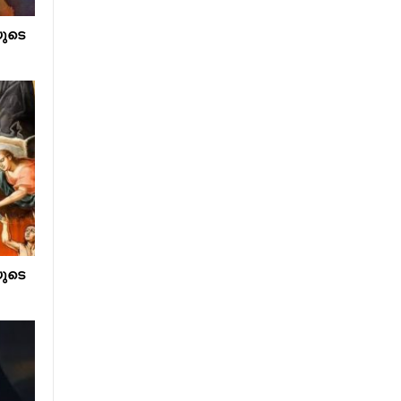
ുടെ
ുടെ