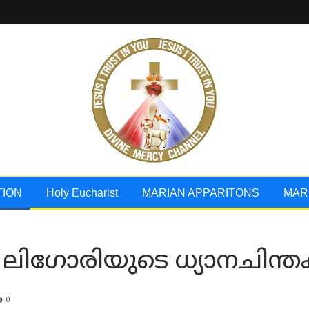
TION
Holy Eucharist
MARIAN APPARITONS
MAR
ിഗോരിയുടെ ധ്യാനചിന്ത
0