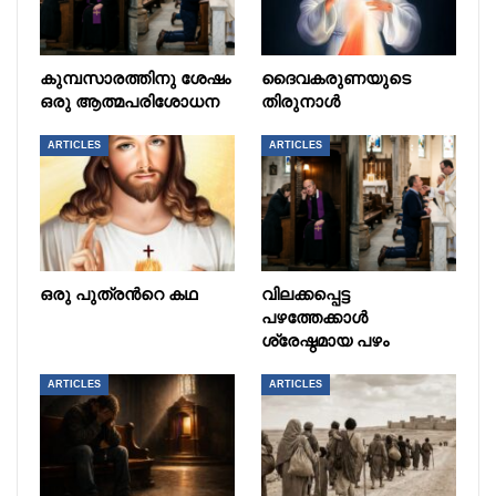
കുമ്പസാരത്തിനു ശേഷം
ദൈവകരുണയുടെ
ഒരു ആത്മപരിശോധന
തിരുനാൾ
ARTICLES
ARTICLES
ഒരു പുത്രൻറെ കഥ
വിലക്കപ്പെട്ട
പഴത്തേക്കാൾ
ശ്രേഷ്ഠമായ പഴം
ARTICLES
ARTICLES