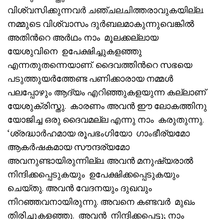
വിശ്വസിക്കുന്നവർ ചഞ്ചലചിത്തരാവുകയില്ല.
നമ്മുടെ വിശ്വാസം ദുർബലമാകുന്നുവെങ്കിൽ
അതിൻറെ അർഥം നാം മൂലക്കല്ലായ
യേശുവിനെ ഉപേക്ഷിച്ചുകളഞ്ഞു
എന്നതുതന്നെയാണ്. ദൈവത്തിൻറെ സഭയെ
പടുത്തുയർത്തേണ്ട പണിക്കാരായ നമ്മൾ
പലപ്പോഴും ആദ്യം എറിഞ്ഞുകളയുന്ന കല്ലാണ്
യേശുക്രിസ്തു. കാരണം അവൻ ഈ ലോകത്തിനു
യോജിച്ച ഒരു ദൈവമല്ല എന്നു നാം കരുതുന്നു.
‘ശ്രദ്ധാർഹമായ രൂപഭംഗിയോ ഗാംഭീര്യമോ
ആകർഷകമായ സൗന്ദര്യമോ
അവനുണ്ടായിരുന്നില്ല. അവൻ മനുഷ്യരാൽ
നിന്ദിക്കപ്പെടുകയും ഉപേക്ഷിക്കപ്പെടുകയും
ചെയ്തു. അവൻ വേദനയും ദുഖവും
നിറഞ്ഞവനായിരുന്നു. അവനെ കണ്ടവർ മുഖം
തിരിച്ചുകളഞ്ഞു. അവൻ നിന്ദിക്കപ്പെട്ടു; നാം