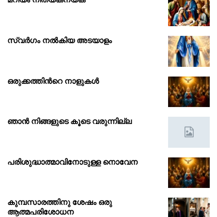
സ്വർഗം നൽകിയ അടയാളം
ഒരുക്കത്തിൻറെ നാളുകൾ
ഞാൻ നിങ്ങളുടെ കൂടെ വരുന്നില്ല
പരിശുദ്ധാത്മാവിനോടുള്ള നൊവേന
കുമ്പസാരത്തിനു ശേഷം ഒരു
ആത്മപരിശോധന