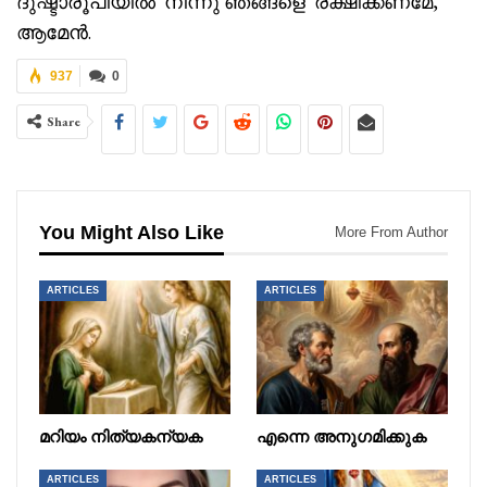
ദുഷ്ടാരൂപിയിൽ നിന്നു ഞങ്ങളെ രക്ഷിക്കണമേ,
ആമേൻ.
937
0
Share
You Might Also Like
More From Author
ARTICLES
ARTICLES
മറിയം നിത്യകന്യക
എന്നെ അനുഗമിക്കുക
ARTICLES
ARTICLES