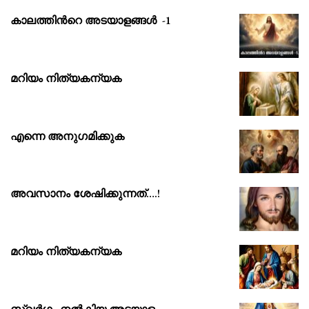
കാലത്തിൻറെ അടയാളങ്ങൾ -1
മറിയം നിത്യകന്യക
എന്നെ അനുഗമിക്കുക
അവസാനം ശേഷിക്കുന്നത്….!
മറിയം നിത്യകന്യക