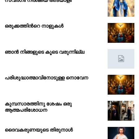
സ്വർഗം നൽകിയ അടയാളം
ഒരുക്കത്തിൻറെ നാളുകൾ
ഞാൻ നിങ്ങളുടെ കൂടെ വരുന്നില്ല
പരിശുദ്ധാത്മാവിനോടുള്ള നൊവേന
കുമ്പസാരത്തിനു ശേഷം ഒരു
ആത്മപരിശോധന
ദൈവകരുണയുടെ തിരുനാൾ