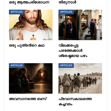
ഒരു ആത്മപരിശോധന
തിരുനാൾ
ARTICLES
ARTICLES
ഒരു പുത്രൻറെ കഥ
വിലക്കപ്പെട്ട
പഴത്തേക്കാൾ
ശ്രേഷ്ഠമായ പഴം
ARTICLES
ARTICLES
അവസാനത്തെ ബസ്
പ്രവാസകാലത്തെ
കച്ചവടം