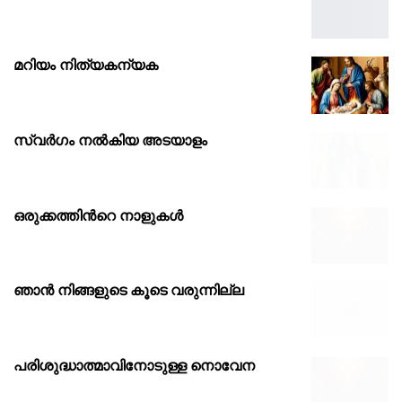
മറിയം നിത്യകന്യക
സ്വർഗം നൽകിയ അടയാളം
ഒരുക്കത്തിൻറെ നാളുകൾ
ഞാൻ നിങ്ങളുടെ കൂടെ വരുന്നില്ല
പരിശുദ്ധാത്മാവിനോടുള്ള നൊവേന