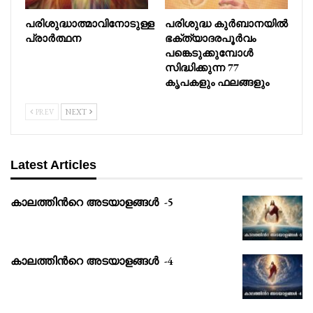
പരിശുദ്ധാത്മാവിനോടുള്ള
പരിശുദ്ധ കുർബാനയിൽ
പ്രാർത്ഥന
ഭക്ത്യാദരപൂർവം
പങ്കെടുക്കുമ്പോൾ
സിദ്ധിക്കുന്ന 77
കൃപകളും ഫലങ്ങളും
PREV
NEXT
Latest Articles
കാലത്തിൻറെ അടയാളങ്ങൾ -5
കാലത്തിൻറെ അടയാളങ്ങൾ -4