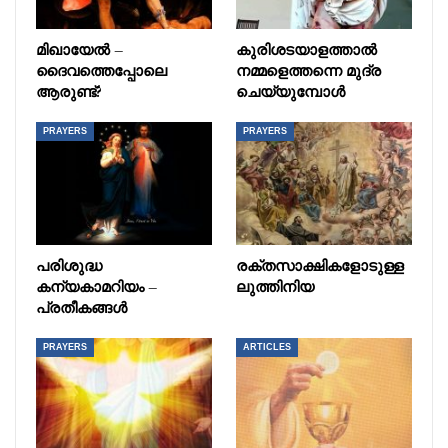
മിഖായേൽ –
കുരിശടയാളത്താൽ
ദൈവത്തെപ്പോലെ
നമ്മളെത്തന്നെ മുദ്ര
ആരുണ്ട്?
ചെയ്യുമ്പോൾ
PRAYERS
PRAYERS
പരിശുദ്ധ
രക്തസാക്ഷികളോടുള്ള
കന്യകാമറിയം –
ലുത്തിനിയ
പ്രതീകങ്ങൾ
PRAYERS
ARTICLES