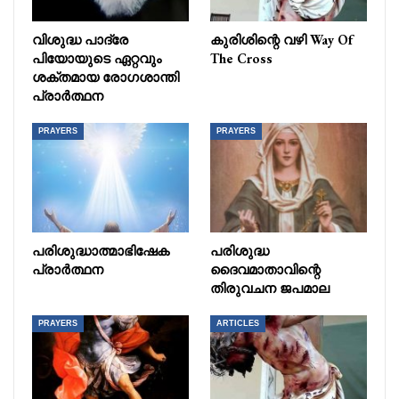
വിശുദ്ധ പാദ്രേ
കുരിശിന്റെ വഴി Way Of
പിയോയുടെ ഏറ്റവും
The Cross
ശക്തമായ രോഗശാന്തി
പ്രാർത്ഥന
PRAYERS
PRAYERS
പരിശുദ്ധാത്മാഭിഷേക
പരിശുദ്ധ
പ്രാർത്ഥന
ദൈവമാതാവിന്റെ
തിരുവചന ജപമാല
PRAYERS
ARTICLES