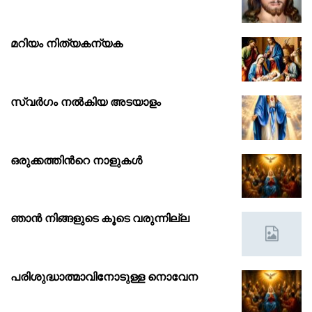
മറിയം നിത്യകന്യക
സ്വർഗം നൽകിയ അടയാളം
ഒരുക്കത്തിൻറെ നാളുകൾ
ഞാൻ നിങ്ങളുടെ കൂടെ വരുന്നില്ല
പരിശുദ്ധാത്മാവിനോടുള്ള നൊവേന