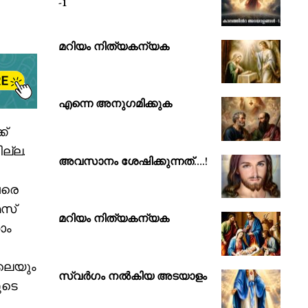
-1
മറിയം നിത്യകന്യക
എന്നെ അനുഗമിക്കുക
ക്
ല്ല.
അവസാനം ശേഷിക്കുന്നത്….!
വരെ
മസ്
മറിയം നിത്യകന്യക
ാം
ിലെയും
സ്വർഗം നൽകിയ അടയാളം
ുടെ