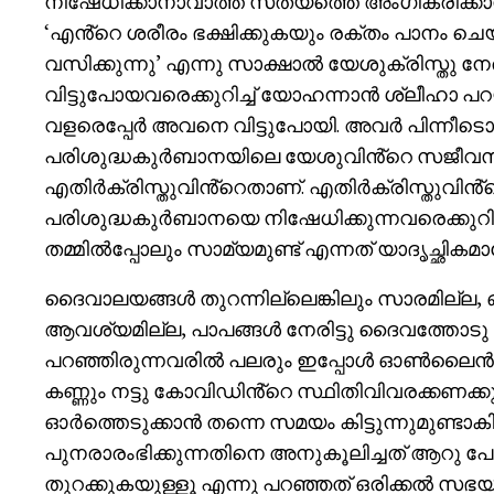
നിഷേധിക്കാനാവാത്ത സത്യത്തെ അംഗീകരിക്കാൻ 
‘എൻ്റെ ശരീരം ഭക്ഷിക്കുകയും രക്തം പാനം 
വസിക്കുന്നു’ എന്നു സാക്ഷാൽ യേശുക്രിസ്തു നേ
വിട്ടുപോയവരെക്കുറിച്ച് യോഹന്നാൻ ശ്ലീഹാ പ
വളരെപ്പേർ അവനെ വിട്ടുപോയി. അവർ പിന്നീടൊരി
പരിശുദ്ധകുർബാനയിലെ യേശുവിൻ്റെ സജീവസാന്ന
എതിർക്രിസ്തുവിൻ്റെതാണ്. എതിർക്രിസ്തുവിൻ്റ
പരിശുദ്ധകുർബാനയെ നിഷേധിക്കുന്നവരെക്കുറിച്
തമ്മിൽപ്പോലും സാമ്യമുണ്ട് എന്നത് യാദൃച്ഛിക
ദൈവാലയങ്ങൾ തുറന്നില്ലെങ്കിലും സാരമില്
ആവശ്യമില്ല, പാപങ്ങൾ നേരിട്ടു ദൈവത്തോടു
പറഞ്ഞിരുന്നവരിൽ പലരും ഇപ്പോൾ ഓൺലൈൻ കുർ
കണ്ണും നട്ടു കോവിഡിൻ്റെ സ്ഥിതിവിവരക്കണക്
ഓർത്തെടുക്കാൻ തന്നെ സമയം കിട്ടുന്നുമുണ്ടാ
പുനരാരംഭിക്കുന്നതിനെ അനുകൂലിച്ചത് ആറു പേർ
തുറക്കുകയുള്ളൂ എന്നു പറഞ്ഞത് ഒരിക്കൽ സഭ