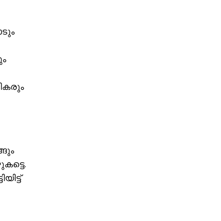
ടും
ും
ികരും
ങും
കട്ടെ.
ിട്ട്