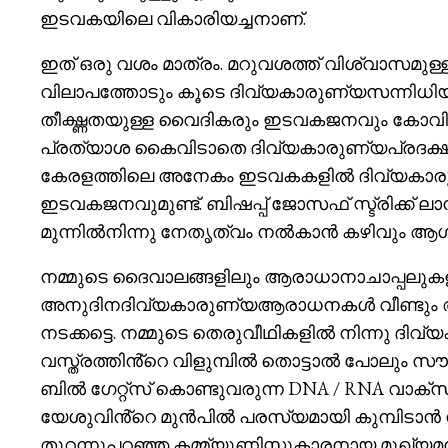
ഇടവകയിലെ വികാരിയച്ചനാണ്.
ഇത് ഒരു വശം മാത്രം. മറുവശത്ത് വിശ്വാസമുള്
വിലാപത്തോടും കൂടെ ദിവ്യകാരുണ്യസന്നിധിയിലിര
തീക്ഷ്ണതയുള്ള വൈദികരും ഇടവകജനവും കോവിഡ
പ്രത്യാശ കൈവിടാതെ ദിവ്യകാരുണ്യപ്രദക്ഷിണങ്ങ
കേരളത്തിലെ അനേകം ഇടവകകളിൽ ദിവ്യകാരുണ്യത്
ഇടവകജനവുമുണ്ട്. ബിഷപ്പ് ജോസഫ് സ്ട്രിക്ക
മുന്നിൽനിന്നു നേതൃത്വം നൽകാൻ കഴിവും ആഗ്രഹ
നമ്മുടെ ദൈവാലങ്ങളിലും ആരാധാനാചാപ്പലുക
അനുദിനദിവ്യകാരുണ്യആരാധനകൾ വീണ്ടും ആരംഭ
നടക്കട്ടെ. നമ്മുടെ തെരുവീഥികളിൽ നിന്നു 
വസ്ത്രത്തിൻ്റെ വിളുമ്പിൽ തൊട്ടാൽ പോലും സൗ
ബിൽ ഗേറ്റ്സ് കൊണ്ടുവരുന്ന DNA / RNA വാക്സി
യേശുവിൻ്റെ മുൻപിൽ പരസ്യമായി കുമ്പിടാൻ ന
തുറന്നുപറഞ്ഞ കമ്മ്യൂണിസ്റ്റുകാരനായ മുഖ്യമ