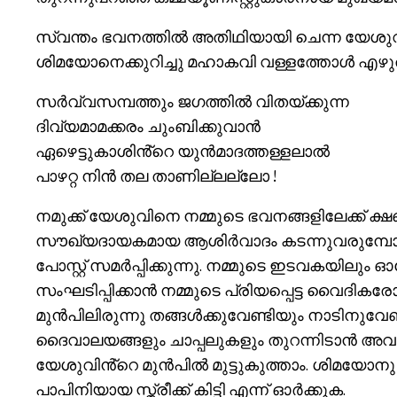
സ്വന്തം ഭവനത്തിൽ അതിഥിയായി ചെന്ന യേശ
ശിമയോനെക്കുറിച്ചു മഹാകവി വള്ളത്തോൾ എഴു
സർവ്വസമ്പത്തും ജഗത്തിൽ വിതയ്ക്കുന്ന
ദിവ്യമാമക്കരം ചുംബിക്കുവാൻ
ഏഴെട്ടുകാശിൻ്റെ യുൻമാദത്തള്ളലാൽ
പാഴറ്റ നിൻ തല താണില്ലല്ലോ !
നമുക്ക് യേശുവിനെ നമ്മുടെ ഭവനങ്ങളിലേക്ക് ക
സൗഖ്യദായകമായ ആശിർവാദം കടന്നുവരുമ്പോൾ 
പോസ്റ്റ് സമർപ്പിക്കുന്നു. നമ്മുടെ ഇടവകയില
സംഘടിപ്പിക്കാൻ നമ്മുടെ പ്രിയപ്പെട്ട വൈദിക
മുൻപിലിരുന്നു തങ്ങൾക്കുവേണ്ടിയും നാടിനുവേണ
ദൈവാലയങ്ങളും ചാപ്പലുകളും തുറന്നിടാൻ അവരോ
യേശുവിൻ്റെ മുൻപിൽ മുട്ടുകുത്താം. ശിമയോന
പാപിനിയായ സ്ത്രീക്ക് കിട്ടി എന്ന് ഓർക്കുക.