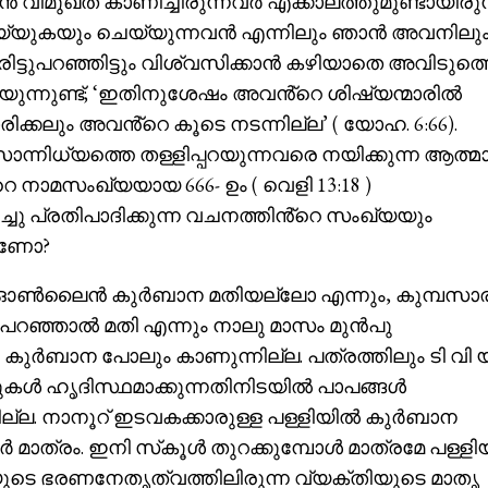
വിമുഖത കാണിച്ചിരുന്നവർ എക്കാലത്തുമുണ്ടായിരുന്
ചെയ്യുകയും ചെയ്യുന്നവൻ എന്നിലും ഞാൻ അവനിലു
രിട്ടുപറഞ്ഞിട്ടും വിശ്വസിക്കാൻ കഴിയാതെ അവിടുത്
റയുന്നുണ്ട്; ‘ഇതിനുശേഷം അവൻ്റെ ശിഷ്യന്മാരിൽ
ക്കലും അവൻ്റെ കൂടെ നടന്നില്ല’ ( യോഹ. 6:66).
ിധ്യത്തെ തള്ളിപ്പറയുന്നവരെ നയിക്കുന്ന ആത്മാ
െ നാമസംഖ്യയായ 666- ഉം ( വെളി 13:18 )
ചു പ്രതിപാദിക്കുന്ന വചനത്തിൻ്റെ സംഖ്യയും
മാണോ?
ല, ഓൺലൈൻ കുർബാന മതിയല്ലോ എന്നും, കുമ്പസാ
 പറഞ്ഞാൽ മതി എന്നും നാലു മാസം മുൻപു
ബാന പോലും കാണുന്നില്ല. പത്രത്തിലും ടി വി യ
കുകൾ ഹൃദിസ്ഥമാക്കുന്നതിനിടയിൽ പാപങ്ങൾ
കില്ല. നാനൂറ് ഇടവകക്കാരുള്ള പള്ളിയിൽ കുർബാന
 മാത്രം. ഇനി സ്‌കൂൾ തുറക്കുമ്പോൾ മാത്രമേ പള്ളി
യുടെ ഭരണനേതൃത്വത്തിലിരുന്ന വ്യക്തിയുടെ മാതൃ