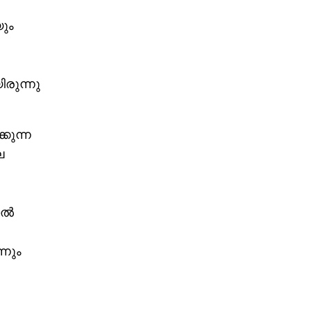
ും
രുന്നു
കുന്ന
ല
ാൽ
്നും