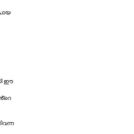
 പോയ
യി ഈ
ൻ്റെ
ിവന്ന