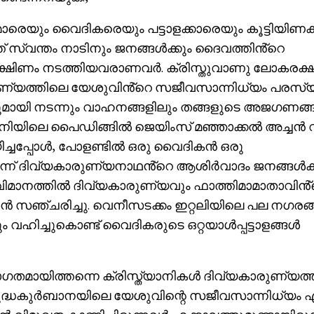
രെയും വൈദികരെയും പട്ടാളക്കാരെയും കൂട്ടിയിണക്ക
്വന്തം നാടിനും ജനങ്ങൾക്കും ദൈവത്തിൻ്റെ
ദക്ഷിണം നടത്തിയവരാണവർ. ക്രിസ്തുവാണു ലോകരക
കാരുണ്യത്തിലെ യേശുവിൻ്റെ സജീവസാന്നിധ്യം പരസ്
മായി നടന്നും വാഹനങ്ങളിലും തങ്ങളുടെ അജഗണങ്
മ്മനിയിലെ പൈഡിങ്ങിൽ ജെയിംസ് മഞ്ഞാക്കൽ അച്ചൻ
ിച്ചപ്പോൾ, പോളണ്ടിൽ ഒരു വൈദികൻ ഒരു
റന്ന് ദിവ്യകാരുണ്യനാഥൻ്റെ ആശിർവാദം ജനങ്ങൾക്
ാനത്തിൽ ദിവ്യകാരുണ്യവും ഫാത്തിമാമാതാവിൻ്
ൻ സഞ്ചരിച്ചു. വെനീസടക്കം ഇറ്റലിയിലെ പല നഗരങ്
ഹിച്ചുകൊണ്ട് വൈദികരുടെ ഒറ്റയാൾപ്പട്ടാളങ്ങൾ
തമായിത്തന്നെ ക്രിസ്ത്യാനികൾ ദിവ്യകാരുണ്യത്തി
ുദ്ധകുർബാനയിലെ യേശുവിന്റെ സജീവസാന്നിധ്യം എ