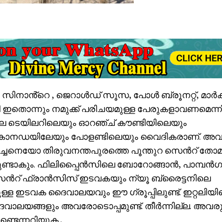
ൻ സിനാൻ്റെ , ജെറാൾഡ് സൂസ, പോൾ ബ്രൂനറ്റ്, മാർക്
തൊന്നും നമുക്ക് പരിചയമുള്ള പേരുകളാവണമെന്നി
ലെ ടെയിലറിലെയും ഓറഞ്ച് കൗണ്ടിയിലെയും
െയും കാനഡയിലേയും പോളണ്ടിലെയും വൈദികരാണ്. അ
ച്ചനെയോ തിരുവനന്തപുരത്തെ പൂന്തുറ സെൻറ് തോ
്ടുണ്ടാകും. ഫിലിപ്പൈൻസിലെ ബോറോങ്ങാൻ, പാമ്പൻഗ
െൻറ് ഫ്രാൻസിസ് ഇടവകയും ന്യൂ ബ്രൈട്ടനിലെ
ള്ള ഇടവക ദൈവാലയവും ഈ ഗ്രൂപ്പിലുണ്ട്. ഇറ്റലിയ
ദൈവാലയങ്ങളും അവരോടൊപ്പമുണ്ട്. തീർന്നില്ല. അവര
ടെന്നറിയുക.,