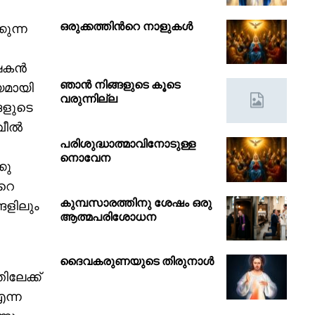
ഒരുക്കത്തിൻറെ നാളുകൾ
ുന്ന
്ഷകൻ
ഞാൻ നിങ്ങളുടെ കൂടെ
യമായി
വരുന്നില്ല
ങളുടെ
 വീൽ
പരിശുദ്ധാത്മാവിനോടുള്ള
നൊവേന
കു
റെ
കുമ്പസാരത്തിനു ശേഷം ഒരു
ങളിലും
ആത്മപരിശോധന
ദൈവകരുണയുടെ തിരുനാൾ
ലേക്ക്
ന്ന