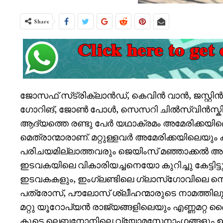
Share
ജോസഫ് സ്‌ട്രിക്‌ലാൻഡ്, കെവിൻ വാൻ, ജസ്റ്റി
ഗോറിങ്, ജോൺ പോൾ, സെസറി ചിൽസ്‌വിൻസ്കി ഇ
ആദ്യത്തെ രണ്ടു പേർ യഥാക്രമം അമേരിക്കയി
മെത്രാന്മാരാണ്. മറ്റുള്ളവർ അമേരിക്കയില
പരിചയമില്ലാത്തവരും ജെയിംസ് മഞ്ഞാക്കൽ അ
ഇടവകയിലെ വികാരിയച്ചനെയോ കുറിച്ചു കേട്ടിട
ഇടവകകളും, ഇംഗ്ലണ്ടിലെ ഗ്ലാസ്‌ഗോവിലെ സ
പത്രോസ്, പൗലോസ് ശ്ലീഹന്മാരുടെ നാമത്തിലു
മറ്റു യൂറോപ്യൻ രാജ്യങ്ങളിലെയും എണ്ണമറ്റ 
കൂടെ ലെബനോനിലെ വ്യോമസേനാംഗങ്ങളും ഉണ്