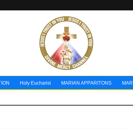
TION
Holy Eucharist
MARIAN APPARITONS
MAR