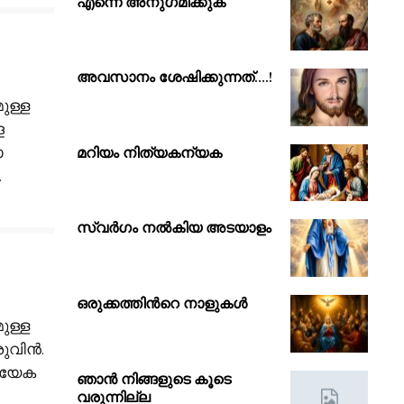
എന്നെ അനുഗമിക്കുക
അവസാനം ശേഷിക്കുന്നത്….!
ുള്ള
െ
ോ
മറിയം നിത്യകന്യക
…
സ്വർഗം നൽകിയ അടയാളം
ഒരുക്കത്തിൻറെ നാളുകൾ
ുള്ള
രുവിൻ.
രിയേക
ഞാൻ നിങ്ങളുടെ കൂടെ
വരുന്നില്ല