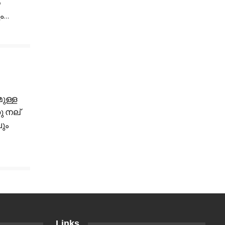
െ
ം
…
മുള്ള
ു നല്
ും
Links