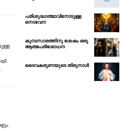
പരിശുദ്ധാത്മാവിനോടുള്ള
നൊവേന
കുമ്പസാരത്തിനു ശേഷം ഒരു
ുള്ള
ആത്മപരിശോധന
ായി
ദൈവകരുണയുടെ തിരുനാൾ
…
ളും