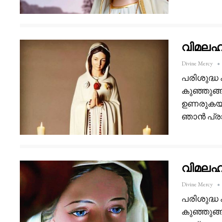
വിമലഹൃ
Divine Mercy
പരിശുദ്ധ
കുഞ്ഞുങ്ങ
ഉണരുകയാണ
ഞാൻ പ്രാ
വിമലഹൃ
Divine Mercy
പരിശുദ്ധ
കുഞ്ഞുങ്