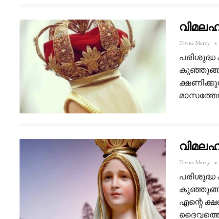
വിമലഹൃ
Divine Mercy
പരിശുദ്ധ
കുഞ്ഞുങ്
ക്ഷണിക്കു
മാസത്തേയ
വിമലഹൃ
Divine Mercy
പരിശുദ്ധ
കുഞ്ഞുങ്ങ
എന്റെ ക്ഷ
ദൈവത്തെ 