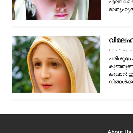
എല്ലാ മക്
മാതൃഹൃദയ
വിമലഹൃ
Divine Mercy
പരിശുദ്ധ
കുഞ്ഞുങ്ങ
കുവാൻ ഇ
നിങ്ങൾക്ക
About Us