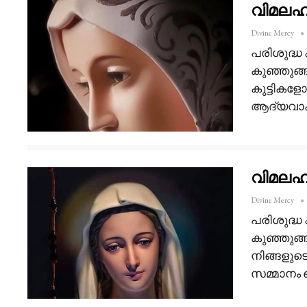
വിമലഹൃദ
Divine Mercy
പരിശുദ്ധ
കുഞ്ഞുങ്
കുട്ടികള
ആദ്യവാക്ക
വിമലഹൃ
Divine Mercy
പരിശുദ്ധ
കുഞ്ഞുങ്ങ
നിങ്ങളുട
സമ്മാനം 