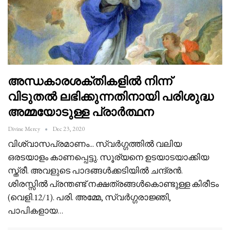
അന്ധകാരശക്തികളിൽ നിന്ന്
വിടുതൽ ലഭിക്കുന്നതിനായി പരിശുദ്ധ
അമ്മയോടുള്ള പ്രാർത്ഥന
Divine Mercy
Dec 23, 2020
വിശ്വാസപ്രമാണം...
സ്വർഗ്ഗത്തിൽ വലിയ
ഒരടയാളം കാണപ്പെട്ടു. സൂര്യനെ ഉടയാടയാക്കിയ
സ്ത്രീ. അവളുടെ പാദങ്ങൾക്കടിയിൽ ചന്ദ്രൻ.
ശിരസ്സിൽ പ്രന്തണ്ട് നക്ഷത്രങ്ങൾകൊണ്ടുള്ള കിരീടം
(വെളി.12/1). പരി. അമ്മേ, സ്വർഗ്ഗരാജ്ഞി,
പാപികളായ
…