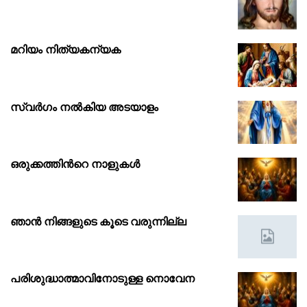
മറിയം നിത്യകന്യക
സ്വർഗം നൽകിയ അടയാളം
ഒരുക്കത്തിൻറെ നാളുകൾ
ഞാൻ നിങ്ങളുടെ കൂടെ വരുന്നില്ല
പരിശുദ്ധാത്മാവിനോടുള്ള നൊവേന