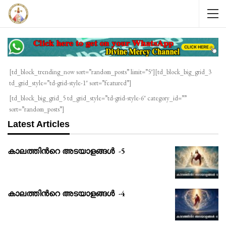
[td_block_trending_now sort=”random_posts” limit=”5″][td_block_big_grid_3
td_grid_style=”td-grid-style-1″ sort=”featured”]
[td_block_big_grid_5 td_grid_style=”td-grid-style-6″ category_id=””
sort=”random_posts”]
Latest Articles
കാലത്തിൻറെ അടയാളങ്ങൾ -5
കാലത്തിൻറെ അടയാളങ്ങൾ -4